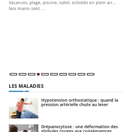
Vacances, plage, piscine, soleil, activités en plein air…
Nos mains sont ...
Dia
You
Le 
pers
ques
LES MALADIES
Hypotension orthostatique : quand la
pression artérielle chute au lever
Drépanocytose : une déformation des
globules rouges aux conséquences