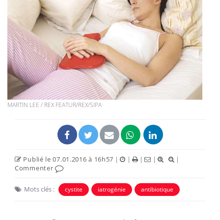
MARTIN LEE / REX FEATUR/REX/SIPA
Publié le 07.01.2016 à 16h57
|
|
|
|
|
Commenter
Mots clés :
cystite
iatrogénie
antibiotique