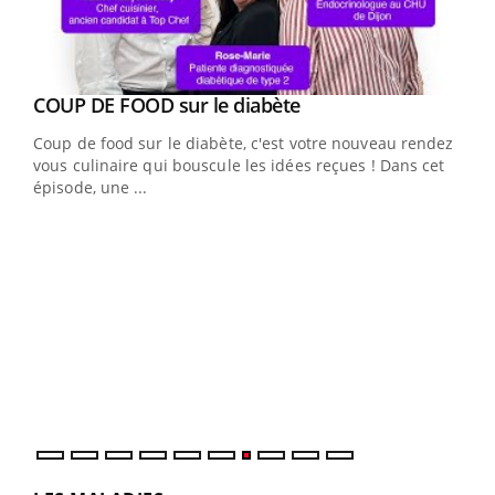
Youtube
cès
COUP DE FOOD sur le diabète
Youtube
Coup de food sur le diabète, c'est votre nouveau rendez-
 en
vous culinaire qui bouscule les idées reçues ! Dans cet
u
épisode, une ...
Qua
You
"Les
trav
DRH 