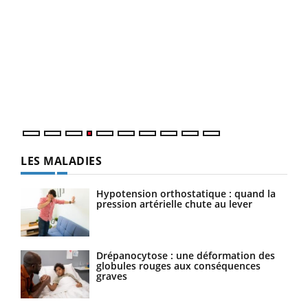
Dia
You
Le 
pers
ques
LES MALADIES
Hypotension orthostatique : quand la
pression artérielle chute au lever
Drépanocytose : une déformation des
globules rouges aux conséquences
graves