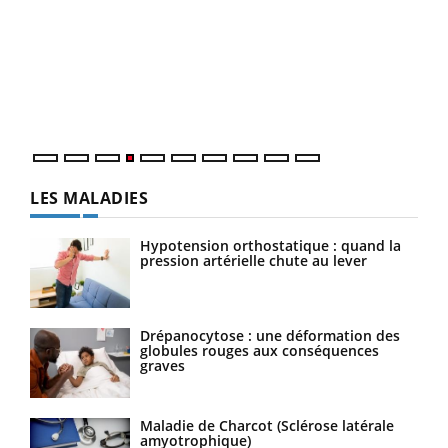
Dia
You
Le 
pers
ques
LES MALADIES
Hypotension orthostatique : quand la
pression artérielle chute au lever
Drépanocytose : une déformation des
globules rouges aux conséquences
graves
Maladie de Charcot (Sclérose latérale
amyotrophique)