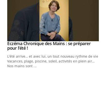
Eczéma Chronique des Mains : se préparer
Youtube
Youtube
pour l’été !
L'été arrive… et avec lui, un tout nouveau rythme de vie !
Vacances, plage, piscine, soleil, activités en plein air…
Nos mains sont ...
Dia
You
Le 
pers
ques