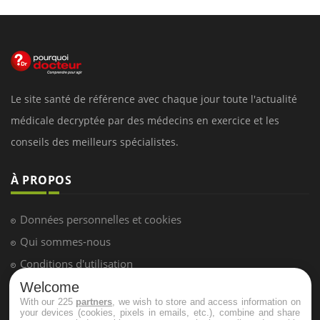
Le site santé de référence avec chaque jour toute l'actualité
médicale decryptée par des médecins en exercice et les
conseils des meilleurs spécialistes.
À PROPOS
Données personnelles et cookies
Qui sommes-nous
Conditions d'utilisation
Plan du site
Welcome
With our 225
partners
, we wish to store and access information on
Mentions Légales
your devices (cookies, pixels in emails, etc.), combine and share