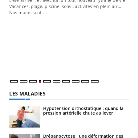
L'été arrive… et avec lui, un tout nouveau rythme de vie !
Vacances, plage, piscine, soleil, activités en plein air…
Nos mains sont ...
Dia
You
Le 
pers
ques
LES MALADIES
Hypotension orthostatique : quand la
pression artérielle chute au lever
Drépanocytose : une déformation des