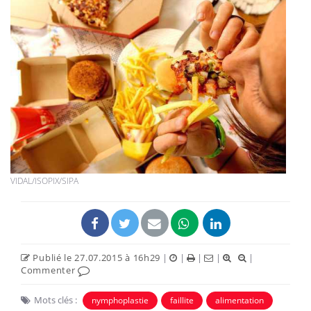
VIDAL/ISOPIX/SIPA
Publié le 27.07.2015 à 16h29
|
|
|
|
|
Commenter
Mots clés :
nymphoplastie
faillite
alimentation