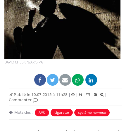
DAVID CHESKIN/AP/SIPA
Publié le 10.07.2015 à 11h28
|
|
|
|
|
Commenter
Mots clés :
AVC
cigarette
système nerveux