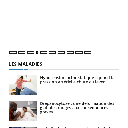
Dia
You
Le 
pers
ques
LES MALADIES
Hypotension orthostatique : quand la
pression artérielle chute au lever
Drépanocytose : une déformation des
globules rouges aux conséquences
graves