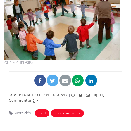
GILE MICHEL/SIPA
Publié le 17.06.2015 à 20h17
|
|
|
|
|
Commenter
Mots clés :
Ined
accès aux soins