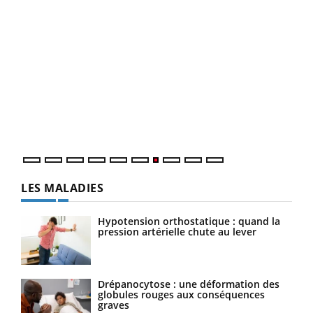
Qua
You
"Les
trav
DRH 
LES MALADIES
Hypotension orthostatique : quand la
pression artérielle chute au lever
Drépanocytose : une déformation des
globules rouges aux conséquences
graves