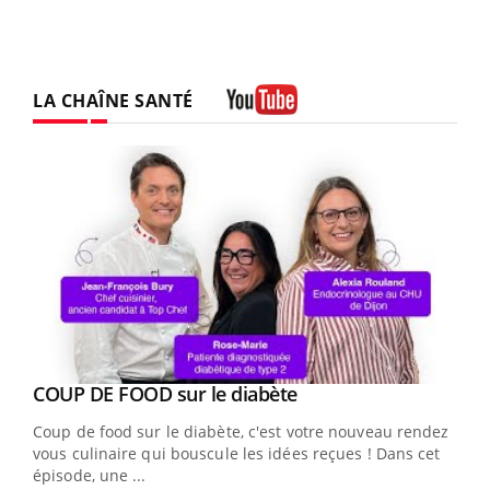
LA CHAÎNE SANTÉ
Youtube
Youtube
cès
COUP DE FOOD sur le diabète
Youtube
Coup de food sur le diabète, c'est votre nouveau rendez-
 en
vous culinaire qui bouscule les idées reçues ! Dans cet
u
épisode, une ...