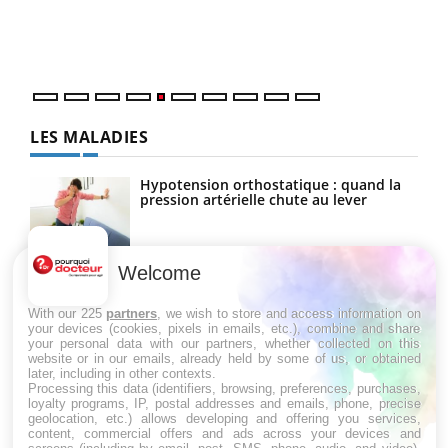
Un é
mati
numé
LES MALADIES
Hypotension orthostatique : quand la
pression artérielle chute au lever
Welcome
Drépanocytose : une déformation des
globules rouges aux conséquences
graves
With our 225
partners
, we wish to store and access information on
your devices (cookies, pixels in emails, etc.), combine and share
your personal data with our partners, whether collected on this
website or in our emails, already held by some of us, or obtained
Maladie de Charcot (Sclérose latérale
later, including in other contexts.
amyotrophique)
Processing this data (identifiers, browsing, preferences, purchases,
loyalty programs, IP, postal addresses and emails, phone, precise
geolocation, etc.) allows developing and offering you services,
content, commercial offers and ads across your devices and