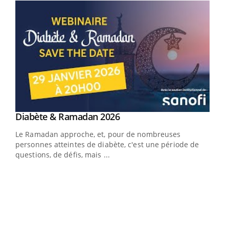
Youtube
Diabète & Ramadan 2026
Youtube
Le Ramadan approche, et, pour de nombreuses
vie !
personnes atteintes de diabète, c'est une période de
…
questions, de défis, mais ...
Un 
You
à l