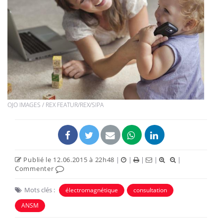
OJO IMAGES / REX FEATUR/REX/SIPA
Publié le 12.06.2015 à 22h48
|
|
|
|
|
Commenter
Mots clés :
électromagnétique
consultation
ANSM