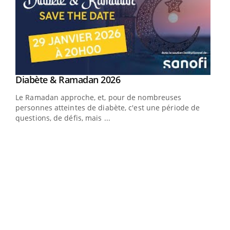
Youtube
Diabète & Ramadan 2026
Youtube
Le Ramadan approche, et, pour de nombreuses
vie !
personnes atteintes de diabète, c'est une période de
…
questions, de défis, mais ...
Un 
You
à l
Un é
mati
numé