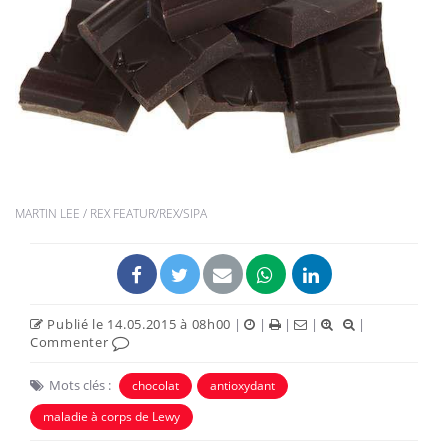
MARTIN LEE / REX FEATUR/REX/SIPA
Publié le 14.05.2015 à 08h00
|
|
|
|
|
Commenter
Mots clés :
chocolat
antioxydant
maladie à corps de Lewy