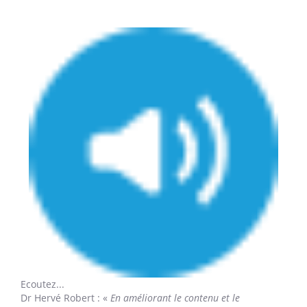
Ecoutez...
Dr Hervé Robert
: «
En améliorant le contenu et le