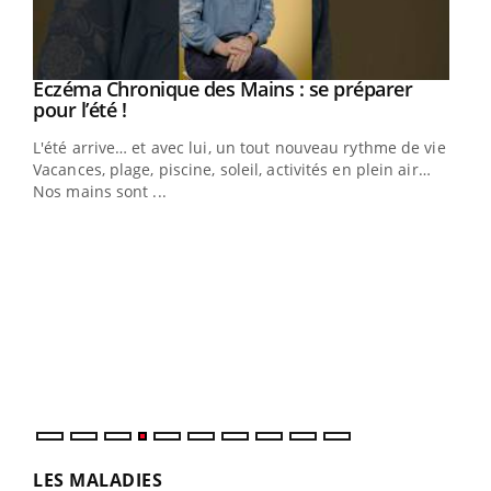
Eczéma Chronique des Mains : se préparer
Youtube
Youtube
pour l’été !
L'été arrive… et avec lui, un tout nouveau rythme de vie !
Vacances, plage, piscine, soleil, activités en plein air…
Nos mains sont ...
Dia
You
Le 
pers
ques
LES MALADIES