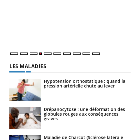
Dia
You
Le 
pers
ques
LES MALADIES
Hypotension orthostatique : quand la
pression artérielle chute au lever
Drépanocytose : une déformation des
globules rouges aux conséquences
graves
Maladie de Charcot (Sclérose latérale