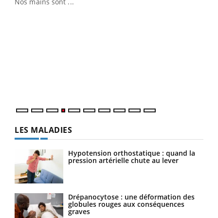
Nos mains sont ...
Dia
You
Le 
pers
ques
LES MALADIES
Hypotension orthostatique : quand la
pression artérielle chute au lever
Drépanocytose : une déformation des
globules rouges aux conséquences
graves