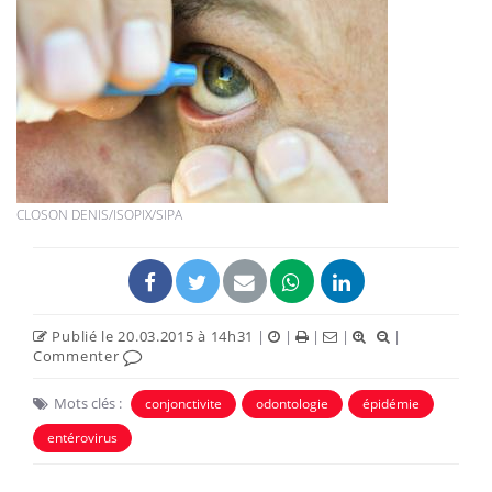
CLOSON DENIS/ISOPIX/SIPA
Publié le 20.03.2015 à 14h31
|
|
|
|
|
Commenter
Mots clés :
conjonctivite
odontologie
épidémie
entérovirus