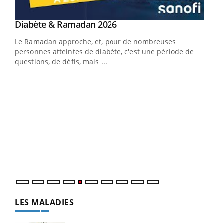
Youtube
Diabète & Ramadan 2026
Youtube
Le Ramadan approche, et, pour de nombreuses
vie !
personnes atteintes de diabète, c'est une période de
…
questions, de défis, mais ...
Un 
You
à l
Un é
mati
numé
LES MALADIES