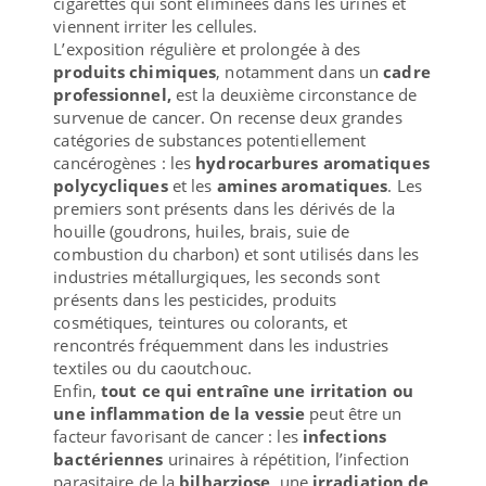
cigarettes qui sont éliminées dans les urines et
viennent irriter les cellules.
L’exposition régulière et prolongée à des
produits chimiques
, notamment dans un
cadre
professionnel,
est la deuxième circonstance de
survenue de cancer. On recense deux grandes
catégories de substances potentiellement
cancérogènes : les
hydrocarbures aromatiques
polycycliques
et les
amines aromatiques
. Les
premiers sont présents dans les dérivés de la
houille (goudrons, huiles, brais, suie de
combustion du charbon) et sont utilisés dans les
industries métallurgiques, les seconds sont
présents dans les pesticides, produits
cosmétiques, teintures ou colorants, et
rencontrés fréquemment dans les industries
textiles ou du caoutchouc.
Enfin,
tout ce qui entraîne une irritation ou
une inflammation de la vessie
peut être un
facteur favorisant de cancer : les
infections
bactériennes
urinaires à répétition, l’infection
parasitaire de la
bilharziose
, une
irradiation de