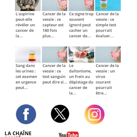
L’aspirine
Cancer de la
Ce signe trop
Cancer de la
peut-elle
vessie : ce
souvent
vessie : ce
révéler un
capteur est
ignoré peut
simple test
cancer de
180 fois
cacher un
pourrait
la...
plus...
cancer de...
évaluer...
Sang dans
Cancer de la
Le
Cancer de la
les urines :
vessie : ce
daltonisme,
vessie : un
cet examen
test sanguin
un frein au
virus
en urgence
peut dire si...
dépistage du
courant
peut...
cancer de
pourrait
la...
être...
Twitter
Facebook
Instagram
LA CHAÎNE