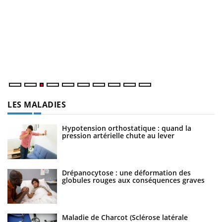
E
Yo
l’
L'
Va
ma
LES MALADIES
Hypotension orthostatique : quand la
pression artérielle chute au lever
Drépanocytose : une déformation des
globules rouges aux conséquences graves
Maladie de Charcot (Sclérose latérale