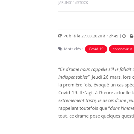
JARUN011/ISTOCK
Publié le 27.03.2020 à 12h45
|
|
Mots clés :
Covid-19
coronavirus
“
Ce drame nous rappelle s’il le fallai
indispensables”
. Jeudi 26 mars, lors
la première fois, évoqué un cas spéci
Covid-19. Il s’agit à l’heure actuelle
extrêmement triste, le décès d’une jeun
rappelant toutefois que “
dans l’imme
tout, ce drame pose quelques quest