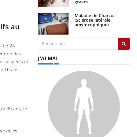
graves
Maladie de Charcot
(Sclérose latérale
ifs au
amyotrophique)
s. Le 24
vention des
J'AI MAL
s suspects et
de 10 ans
’à 39 ans, le
ue-là, en