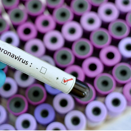
Chikungunya, dengue,
La siest
West Nile : que se passe-
de dormi
t-il dans le sud de la
France ?
Les médicaments GLP-1
VIH : la
protègent-ils aussi les os
tous les
?
elle enfi
Cytomégalovirus : ce qui
Pourquo
change dans la prise en
gâche-t-
charge des femmes
jours de
enceintes