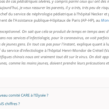
a pas de cas pédiatriques sévères, y compris parmi ceux qui ont des 
ujourd'hui, je veux rassurer les parents, il y a très, très peu de risq
chef du service de néphrologie pédiatrique à l’hôpital Necker et
ent de l’Assistance publique-Hôpitaux de Paris (AP-HP), au
Mon
 exceptionnel. On sait que cela se produit de temps en temps avec d
ns nos services d'infectiologie, pour le coronavirus, on voit parfoi
de jeunes gens. En tout cas pas pour l'instant
, explique quant à lu
 du service d'infectiologie à l'hôpital Henri-Mondor de Créteil (V
ntifiques chinois nous ont vraiment tout dit sur le virus. On doit ap
eunes, comme les moins jeunes, doivent prendre leurs précautions et
uveau comité CARE à l’Elysée ?
IS chiffres ?