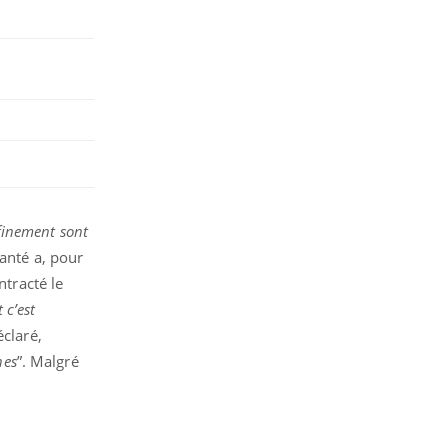
nfinement sont
Santé a, pour
ntracté le
 c’est
déclaré,
nes
”. Malgré