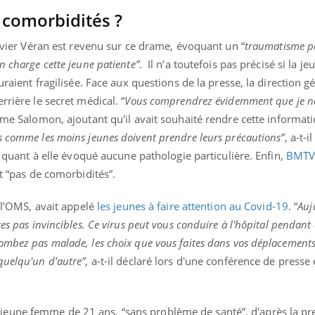
ients comme parfois chez les soignants.
soleil, activités en plein
s comorbidités ?
sont ...
livier Véran est revenu sur ce drame, évoquant un “
traumatisme po
n charge cette jeune patiente”
. Il n’a toutefois pas précisé si la jeu
uraient fragilisée. Face aux questions de la presse, la direction g
rrière le secret médical. “
Vous comprendrez évidemment que je n
rôme Salomon, ajoutant qu'il avait souhaité rendre cette informat
s comme les moins jeunes doivent prendre leurs précautions”
, a-t-i
’a quant à elle évoqué aucune pathologie particulière. Enfin,
BMT
it “pas de comorbidités”.
e l’OMS, avait appelé
les jeunes à faire attention au Covid-19
. “
Auj
tes pas invincibles. Ce virus peut vous conduire à l'hôpital pendant
ombez pas malade, les choix que vous faites dans vos déplacements
quelqu'un d'autre”
, a-t-il déclaré lors d'une conférence de presse 
eune femme de 21 ans, “sans problème de santé”, d'après la pr