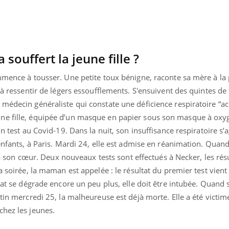
ouffert la jeune fille ?
mmence à tousser. Une petite toux bénigne, raconte sa mère à la 
 à ressentir de légers essoufflements. S'ensuivent des quintes de
médecin généraliste qui constate une déficience respiratoire “ac
ne fille, équipée d’un masque en papier sous son masque à oxy
un test au Covid-19. Dans la nuit, son insuffisance respiratoire s’
 enfants, à Paris. Mardi 24, elle est admise en réanimation. Quand
al à son cœur. Deux nouveaux tests sont effectués à Necker, les rés
a soirée, la maman est appelée : le résultat du premier test vient
état se dégrade encore un peu plus, elle doit être intubée. Quand
uline & Charge mentale : et si on
Eczéma Chronique des
tube
Youtube
Youtube
Y
it en parler??
préparer pour l’été !
atin mercredi 25, la malheureuse est déjà morte. Elle a été victi
chez les jeunes.
026, l'insuline dans le diabète de type 2
L'été arrive… et avec lui,
e entourée d'idées reçues chez les
rythme de vie ! Vacances, 