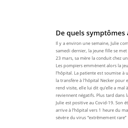
De quels symptômes a s
Il y a environ une semaine, Julie co
samedi dernier, la jeune fille se met
23 mars, sa mère la conduit chez un 
Les pompiers emmènent alors la jeu
Carence en fer : comprendre pour
Youtube
Youtube
prévenir
l’hôpital. La patiente est soumise à 
la transfère à l’hôpital Necker pour
Fatigue, irritabilité, brouillard mental ou
même alopécie… Les symptômes de la
rend visite, elle lui dit qu’elle a m
carence en fer sont multiples ce qui la rend
reviennent négatifs. Plus tard dans l
...
Julie est positive au Covid-19. Son 
 Mains :
Ins
You
Youtube
osa
arrive à l’hôpital vers 1 heure du m
sévère du virus “extrêmement rare” 
aciles à aborder...
En 2
poser des
rest