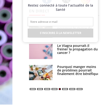
Restez connecté à toute l’actualité de la
Twitter
Facebook
Instagram
Santé
EN DIRECT
e empêche-t-elle
Fortes chaleurs :
r la nuit ?
pourquoi le risque de
noyade grimpe-t-il ?
S'INSCRIRE À LA NEWSLETTER
 fin du comprimé
Le Viagra pourrait-il
 jours se profile-t-
freiner la propagation du
n ?
cancer ?
i votre ventre
Pourquoi manger moins
il les premiers
de protéines pourrait
 vos vacances ?
finalement être bénéfique