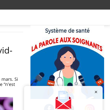
id-
 mars. Si
e “n'est
Publicité