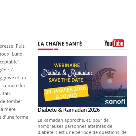
LA CHAÎNE SANTÉ
presse. Puis,
Youtube
 toux. Lundi
ceptable”.
gène, à
aggrave et on
 sa mère lui
ultats
 de tomber :
Youtube
 sa mère
 Mains : se
Diabète & Ramadan 2026
Youtube
outube
me d’une forme
Le Ramadan approche, et, pour de
 un tout nouveau
nombreuses personnes atteintes de
plage, piscine,
diabète, c'est une période de questions, de