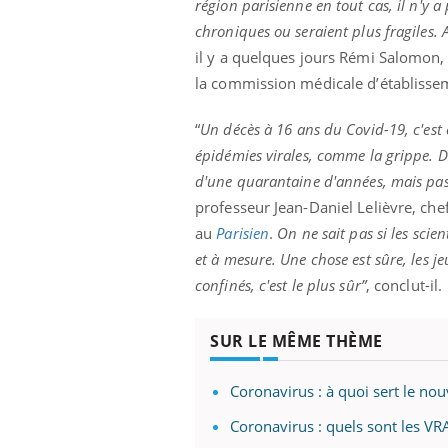
région parisienne en tout cas, il n'y 
chroniques ou seraient plus fragiles. A
il y a quelques jours Rémi Salomon, 
la commission médicale d’établissem
“
Un décès à 16 ans du Covid-19, c'est
épidémies virales, comme la grippe. Da
d'une quarantaine d'années, mais pas 
professeur Jean-Daniel Lelièvre, chef
au
Parisien
.
On ne sait pas si les scie
et à mesure. Une chose est sûre, les j
confinés, c'est le plus sûr”
, conclut-il.
SUR LE MÊME THÈME
Coronavirus : à quoi sert le no
Coronavirus : quels sont les VRA