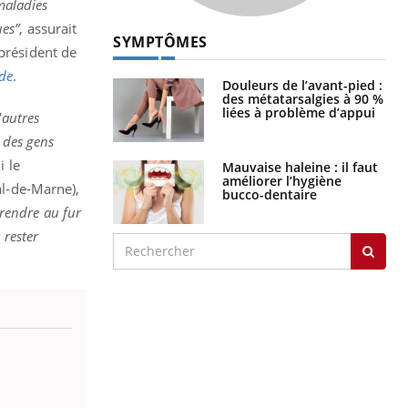
maladies
ues”
, assurait
SYMPTÔMES
 président de
de
.
Douleurs de l’avant-pied :
des métatarsalgies à 90 %
liées à problème d’appui
'autres
s des gens
i le
Mauvaise haleine : il faut
améliorer l’hygiène
al-de-Marne),
bucco-dentaire
prendre au fur
 rester