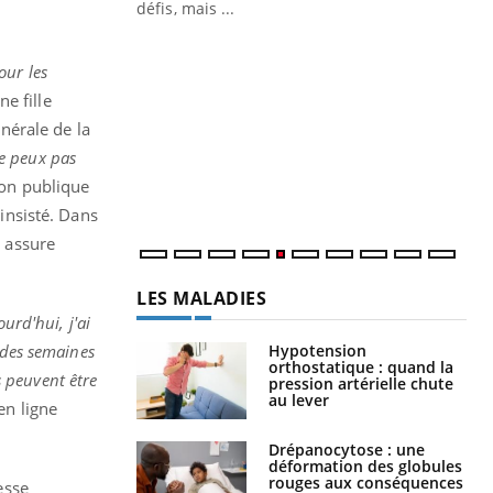
 air… Nos mains
défis, mais ...
Un
You
fac
ur les
pr
ne fille
énérale de la
Un 
mut
e peux pas
san
ion publique
num
l insisté. Dans
V
assure
LES MALADIES
ourd'hui, j'ai
Hypotension
 des semaines
orthostatique : quand la
 peuvent être
pression artérielle chute
au lever
en ligne
Drépanocytose : une
déformation des globules
rouges aux conséquences
esse