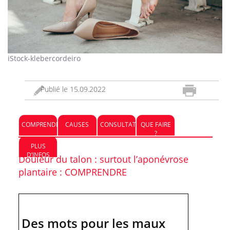
iStock-klebercordeiro
Publié le
15.09.2022
COMPRENDRE
CAUSES
CONSULTATION
QUE FAIRE
?
PLUS
D’INFOS
Douleur du talon : surtout l’aponévrose
plantaire : COMPRENDRE
Des mots pour les maux