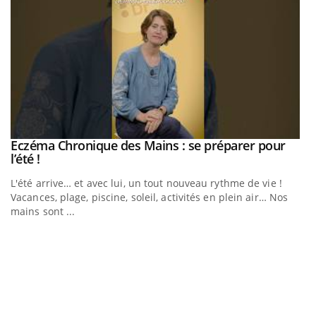
Eczéma Chronique des Mains : se préparer pour
Youtube
Youtube
l’été !
e
L'été arrive… et avec lui, un tout nouveau rythme de vie !
Vacances, plage, piscine, soleil, activités en plein air… Nos
mains sont ...
D
Yo
L
at