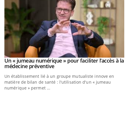
Un « jumeau numérique » pour faciliter l’accès à la
Youtube
Youtube
médecine préventive
Un établissement lié à un groupe mutualiste innove en
matière de bilan de santé : l'utilisation d'un « jumeau
numérique » permet ...
Youtube
COUP DE FOOD sur le diabète
Q
Youtube
Yo
Coup de food sur le diabète, c'est votre nouveau rendez-vous
"L
culinaire qui bouscule les idées reçues ! Dans cet épisode,
tr