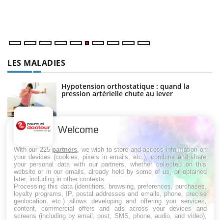
une ...
di
LES MALADIES
Hypotension orthostatique : quand la
pression artérielle chute au lever
Welcome
Drépanocytose : une déformation des
globules rouges aux conséquences graves
With our 225
partners
, we wish to store and access information on
your devices (cookies, pixels in emails, etc.), combine and share
your personal data with our partners, whether collected on this
website or in our emails, already held by some of us, or obtained
Maladie de Charcot (Sclérose latérale
later, including in other contexts.
amyotrophique)
Processing this data (identifiers, browsing, preferences, purchases,
loyalty programs, IP, postal addresses and emails, phone, precise
geolocation, etc.) allows developing and offering you services,
content, commercial offers and ads across your devices and
screens (including by email, post, SMS, phone, audio, and video),