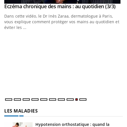
tube
Yout
Eczéma chronique des mains : au quotidien (3/3)
Youtube
Dans cette vidéo, le Dr Inès Zaraa, dermatologue à Paris,
et
vous explique comment protéger vos mains au quotidien et
éviter les ...
E
Yo
Un
dé
ir
LES MALADIES
Hypotension orthostatique : quand la