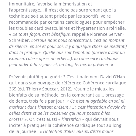
immunitaire, favorise la mémorisation et
l’apprentissage... Il n’est donc pas surprenant que la
technique soit autant prisée par les sportifs, voire
recommandée par certains cardiologues pour empêcher
les troubles cardiovasculaires et l’hypertension artérielle.
« De toute façon, c’est bénéfique,
rappelle Florence Servan-
Schreiber.
Lorsque nous nous concentrons, c’est un moment
de silence, en soi et pour soi. Il y a quelque chose de méditatif
dans la pratique. Quelle que soit l’émotion (anxiété avant un
examen, colère après un échec...), la cohérence cardiaque
peut aider à la réguler et, au long terme, la prévenir. »
Prévenir plutôt que guérir ? C’est finalement David O’Hare
qui, dans son ouvrage de référence
Cohérence cardiaque
365
(éd. Thierry Souccar, 2012), résume le mieux les
bienfaits de sa méthode, en la comparant au... brossage
de dents, trois fois par jour.
« Ce n’est ni agréable en soi ni
motivant dans l’instant présent [...], c’est l’intention d’avoir de
belles dents et de les conserver qui nous pousse à les
brosser »
. Or, c’est aussi
« l’intention »
qui devrait nous
inciter à pratiquer la cohérence cardiaque tout au long
de la journée :
« l’intention d’aller mieux, d’être moins