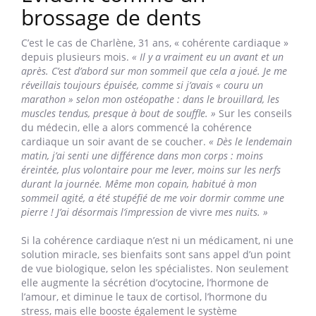
brossage de dents
C’est le cas de Charlène, 31 ans, « cohérente cardiaque »
depuis plusieurs mois.
« Il y a vraiment eu un avant et un
après. C’est d’abord sur mon sommeil que cela a joué. Je me
réveillais toujours épuisée, comme si j’avais « couru un
marathon » selon mon ostéopathe : dans le brouillard, les
muscles tendus, presque à bout de souffle. »
Sur les conseils
du médecin, elle a alors commencé la cohérence
cardiaque un soir avant de se coucher.
« Dès le lendemain
matin, j’ai senti une différence dans mon corps : moins
éreintée, plus volontaire pour me lever, moins sur les nerfs
durant la journée. Même mon copain, habitué à mon
sommeil agité, a été stupéfié de me voir dormir comme une
pierre ! J’ai désormais l’impression de
vivre
mes nuits. »
Si la cohérence cardiaque n’est ni un médicament, ni une
solution miracle, ses bienfaits sont sans appel d’un point
de vue biologique, selon les spécialistes. Non seulement
elle augmente la sécrétion d’ocytocine, l’hormone de
l’amour, et diminue le taux de cortisol, l’hormone du
stress, mais elle booste également le système