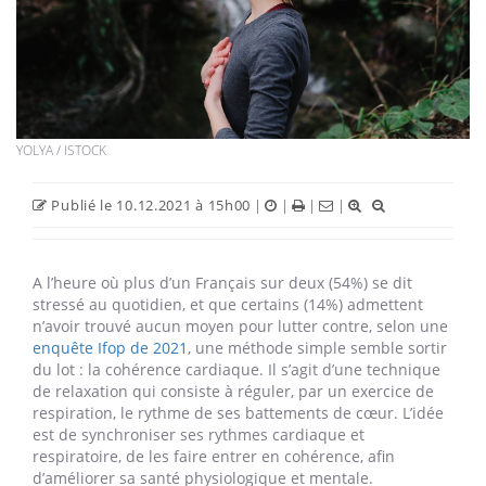
YOLYA / ISTOCK
Publié le 10.12.2021 à 15h00
|
|
|
|
A l’heure où plus d’un Français sur deux (54%) se dit
stressé au quotidien, et que certains (14%) admettent
n’avoir trouvé aucun moyen pour lutter contre, selon une
enquête Ifop de 2021
, une méthode simple semble sortir
du lot : la cohérence cardiaque. Il s’agit d’une technique
de relaxation qui consiste à réguler, par un exercice de
respiration, le rythme de ses battements de cœur. L’idée
est de synchroniser ses rythmes cardiaque et
respiratoire, de les faire entrer en cohérence, afin
d’améliorer sa santé physiologique et mentale.