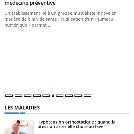
Youtube
médecine préventive
Un établissement lié à un groupe mutualiste innove en
matière de bilan de santé : l'utilisation d'un « jumeau
numérique » permet ...
C
Yo
Co
cu
un
LES MALADIES
Hypotension orthostatique : quand la
pression artérielle chute au lever