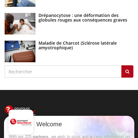
Drépanocytose : une déformation des
globules rouges aux conséquences graves
Maladie de Charcot (Sclérose latérale
amyotrophique)
Welcome
Le site santé de référence avec chaque jour toute l'actualité
médicale decryptée par des médecins en exercice et les
With our 225
partners
, we wish to store and access information on