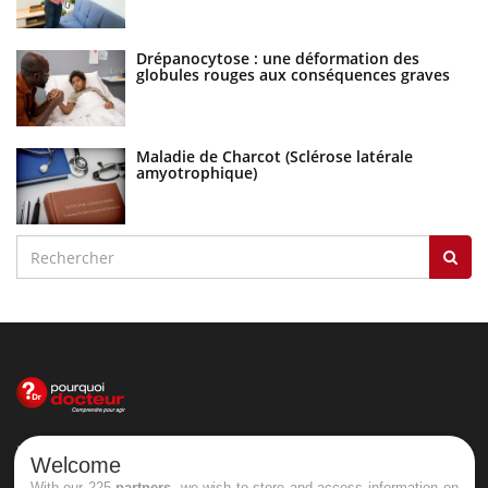
Drépanocytose : une déformation des
globules rouges aux conséquences graves
Maladie de Charcot (Sclérose latérale
amyotrophique)
Le site santé de référence avec chaque jour toute l'actualité
Welcome
médicale decryptée par des médecins en exercice et les
With our 225
partners
, we wish to store and access information on