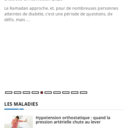
Le Ramadan approche, et, pour de nombreuses personnes
atteintes de diabète, c'est une période de questions, de
défis, mais ...
U
Yo
m
Un
ma
nu
LES MALADIES
Hypotension orthostatique : quand la
pression artérielle chute au lever