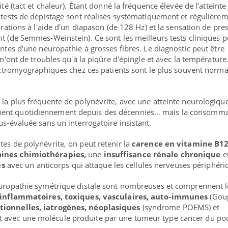
ité (tact et chaleur). Étant donné la fréquence élevée de l’atteinte
s tests de dépistage sont réalisés systématiquement et régulièrem
ibrations à l'aide d'un diapason (de 128 Hz) et la sensation de pre
nt (de Semmes-Weinstein). Ce sont les meilleurs tests cliniques 
intes d'une neuropathie à grosses fibres. Le diagnostic peut être
s n'ont de troubles qu'à la piqûre d'épingle et avec la température
électromyographiques chez ces patients sont le plus souvent norm
la plus fréquente de polynévrite, avec une atteinte neurologiqu
ment quotidiennement depuis des décennies… mais la consomma
us-évaluée sans un interrogatoire insistant.
tes de polynévrite, on peut retenir la
carence en vitamine B12
aines chimiothérapies,
une
insuffisance rénale chronique
et
es
avec un anticorps qui attaque les cellules nerveuses périphéri
neuropathie symétrique distale sont nombreuses et comprennent l
inflammatoires, toxiques, vasculaires, auto-immunes
(Goug
tionnelles, iatrogènes, néoplasiques
(syndrome POEMS) et
rt avec une molécule produite par une tumeur type cancer du 