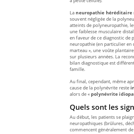
à petite cellule).
La
neuropathie héréditaire
souvent négligée de la polyneu
atteints de polyneuropathie, l
une faiblesse musculaire dista
en faveur de ce diagnostic de 
neuropathie (en particulier en 
marteau », une voûte plantair
sur plusieurs années. La recon
bilan diagnostique est différen
famille.
Au final, cependant, même aprè
cause de la polynévrite reste
i
alors de «
polynévrite idiop
Quels sont les sign
Au début, les patients se plai
neuropathiques (brûlures, dé
commencent généralement de faç