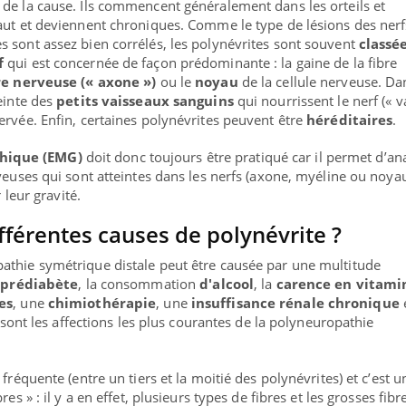
 arrive… et avec lui, un tout nouveau
de la cause. Ils commencent généralement dans les orteils et
e de vie ! Vacances, plage, piscine,
aut et deviennent chroniques. Comme le type de lésions des nerf
l, activités en plein air… Nos mains sont
 sont assez bien corrélés, les polynévrites sont souvent
classé
f
qui est concernée de façon prédominante : la gaine de la fibre
bre nerveuse (« axone »)
ou le
noyau
de la cellule nerveuse. Da
einte des
petits vaisseaux sanguins
qui nourrissent le nerf (« v
ervée. Enfin, certaines polynévrites peuvent être
héréditaires
.
hique (EMG)
doit donc toujours être pratiqué car il permet d’an
veuses qui sont atteintes dans les nerfs (axone, myéline ou noyau
r leur gravité.
ifférentes causes de polynévrite ?
athie symétrique distale peut être causée par une multitude
e
prédiabète
, la consommation
d'alcool
, la
carence en vitami
es
, une
chimiothérapie
, une
insuffisance rénale chronique
sont les affections les plus courantes de la polyneuropathie
 fréquente (entre un tiers et la moitié des polynévrites) et c’est u
es » : il y a en effet, plusieurs types de fibres et les grosses fibr