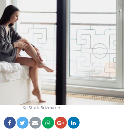
Allergies alimentaires : une
nouvelle arme contre les
réactions sévères
Comment gérer le sommeil
des enfants en vacances ?
Bilan prévention : ce que
les kinés pourront bientôt
faire
© iStock-Brizmaker