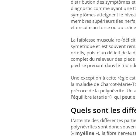
distribution des symptômes et
diagnostic comme ayant une top
symptômes atteignent le nivea
membres supérieurs (les nerfs
et ensuite au torse ou au crân
La faiblesse musculaire (défici
symétrique et est souvent rema
orteils, puis d’un déficit de la 
complet du releveur des pieds a
pied se prenant dans le moindre
Une exception à cette règle es
la maladie de Charcot-Marie-To
précoce de la polynévrite. Un
l'équilibre (ataxie »), qui peut 
Quels sont les diff
L’atteinte des différentes part
polynévrites sont donc souvent
(«
myéline
»), la fibre nerveus