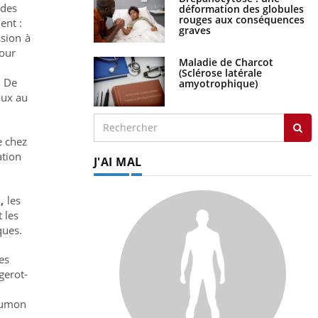
 des
déformation des globules
rouges aux conséquences
ent :
graves
ssion à
pour
Maladie de Charcot
(Sclérose latérale
. De
amyotrophique)
aux au
e chez
tion
J'AI MAL
,
les
 les
ques.
es
erot-
poumon