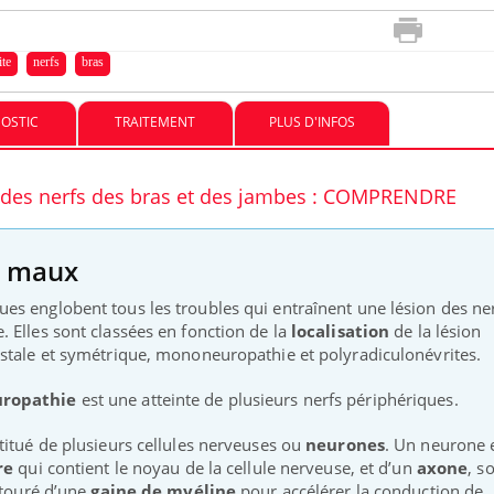
ite
nerfs
bras
OSTIC
TRAITEMENT
PLUS D'INFOS
te des nerfs des bras et des jambes : COMPRENDRE
s maux
es englobent tous les troubles qui entraînent une lésion des ne
 Elles sont classées en fonction de la
localisation
de la lésion
stale et symétrique, mononeuropathie et polyradiculonévrites.
uropathie
est une atteinte de plusieurs nerfs périphériques.
titué de plusieurs cellules nerveuses ou
neurones
. Un neurone 
re
qui contient le noyau de la cellule nerveuse, et d’un
axone
, s
ntouré d’une
gaine de myéline
pour accélérer la conduction de