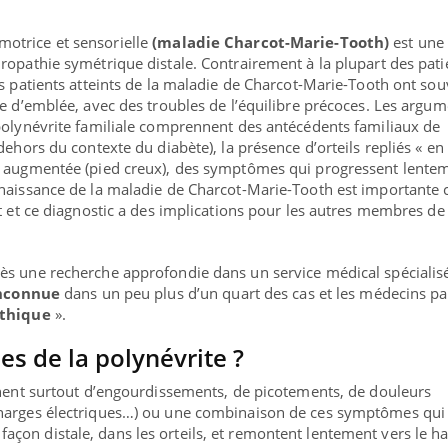
motrice et sensorielle
(maladie Charcot-Marie-Tooth)
est une
ropathie symétrique distale. Contrairement à la plupart des pati
es patients atteints de la maladie de Charcot-Marie-Tooth ont so
le d’emblée, avec des troubles de l’équilibre précoces. Les argu
polynévrite familiale comprennent des antécédents familiaux de
dehors du contexte du diabète), la présence d’orteils repliés « en
e augmentée (pied creux), des symptômes qui progressent lente
naissance de la maladie de Charcot-Marie-Tooth est importante c
t et ce diagnostic a des implications pour les autres membres de 
s une recherche approfondie dans un service médical spécialisé
nconnue
dans un peu plus d’un quart des cas et les médecins pa
athique
».
es de la polynévrite ?
gnent surtout d’engourdissements, de picotements, de douleurs
charges électriques…) ou une combinaison de ces symptômes qui
on distale, dans les orteils, et remontent lentement vers le ha