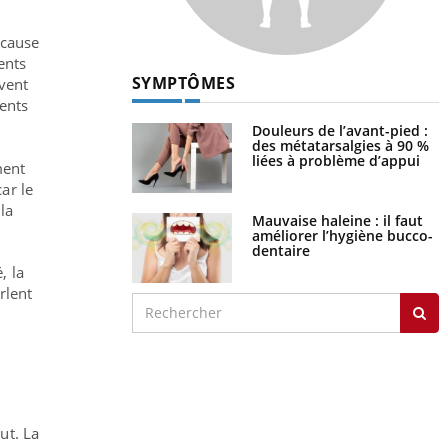
 cause
ents
SYMPTÔMES
uvent
ments
Douleurs de l’avant-pied :
des métatarsalgies à 90 %
liées à problème d’appui
ment
ar le
la
Mauvaise haleine : il faut
améliorer l’hygiène bucco-
dentaire
, la
rlent
ut. La