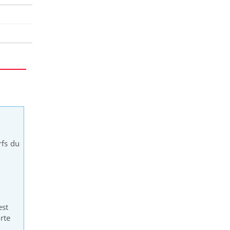
rfs du
est
orte