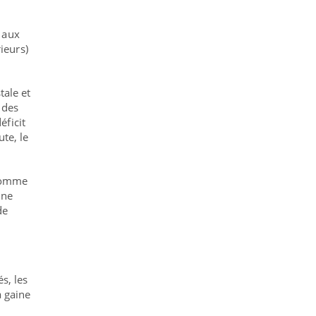
 aux
ieurs)
tale et
 des
éficit
te, le
 comme
gne
de
s, les
a gaine