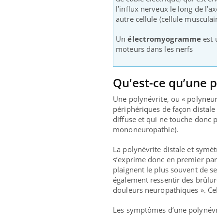
l’influx nerveux le long de l’
autre cellule (cellule musculai
Un
électromyogramme
est 
moteurs dans les nerfs
Qu'est-ce qu’une p
Une polynévrite, ou « polyneur
périphériques de façon distale 
diffuse et qui ne touche donc 
mononeuropathie).
La polynévrite distale et symé
s’exprime donc en premier par d
plaignent le plus souvent de s
également ressentir des brûlur
douleurs neuropathiques ». Ce
ndre pour
Insuline & Charge mentale : et si on
Eczé
Youtube
Yout
Youtube
osait en parler??
prép
Les symptômes d’une polynévri