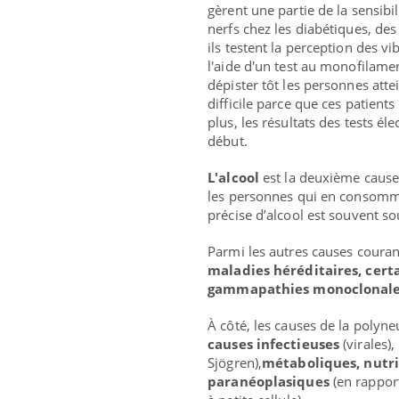
gèrent une partie de la sensibil
nerfs chez les diabétiques, de
ils testent la perception des v
l'aide d'un test au monofilame
dépister tôt les personnes atte
difficile parce que ces patient
plus, les résultats des tests 
début.
L'alcool
est la deuxième cause 
les personnes qui en consom
précise d’alcool est souvent so
Parmi les autres causes couran
maladies héréditaires, cert
gammapathies monoclonal
À côté, les causes de la poly
causes infectieuses
(virales),
Sjögren),
métaboliques, nutri
paranéoplasiques
(en rappo