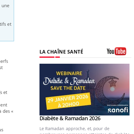
u une
ifs et
LA CHAÎNE SANTÉ
Youtube
erfs
st
s et
vent
à des «
Youtube
Diabète & Ramadan 2026
Youtube
Le Ramadan approche, et, pour de
us