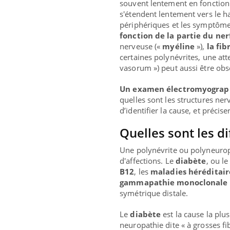
d mental ou
En 2026, l'insuline dans le diabète de type 2
L'été
souvent lentement en fonction 
es de la
reste entourée d'idées reçues chez les
rythm
s'étendent lentement vers le h
ce qui la rend
patients comme parfois chez les soignants.
solei
périphériques et les symptômes
...
fonction de la partie du ner
nerveuse («
myéline
»),
la fi
certaines polynévrites, une att
vasorum ») peut aussi être obs
Un examen électromyograp
quelles sont les structures ner
d’identifier la cause, et précise
Quelles sont les d
Une polynévrite ou polyneurop
d'affections. Le
diabète
, ou l
B12
, les
maladies héréditair
gammapathie monoclonale
symétrique distale.
Le
diabète
est la cause la plus
neuropathie dite « à grosses fibr