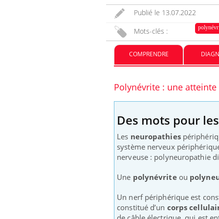
Publié le
13.07.2022
polynévr
Mots-clés :
COMPRENDRE
DIAGN
Polynévrite : une attein
Des mots pour le
Les
neuropathies
périphériqu
système nerveux périphérique.
nerveuse : polyneuropathie di
Une
polynévrite
ou
polyne
Un nerf périphérique est cons
constitué d’un
corps cellulai
de câble électrique, qui est e