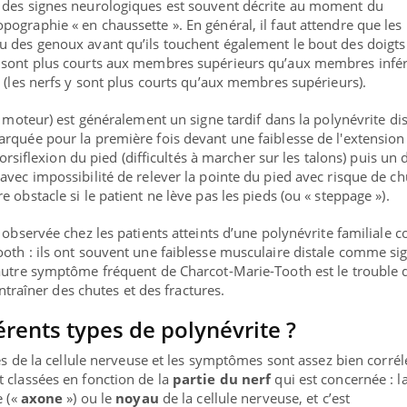
 des signes neurologiques est souvent décrite au moment du
ographie « en chaussette ». En général, il faut attendre que les
u des genoux avant qu’ils touchent également le bout des doigts
 sont plus courts aux membres supérieurs qu’aux membres infér
e (les nerfs y sont plus courts qu’aux membres supérieurs).
t moteur) est généralement un signe tardif dans la polynévrite dis
rquée pour la première fois devant une faiblesse de l'extension
dorsiflexion du pied (difficultés à marcher sur les talons) puis un d
vec impossibilité de relever la pointe du pied avec risque de chu
 obstacle si le patient ne lève pas les pieds (ou « steppage »).
t observée chez les patients atteints d’une polynévrite familiale
oth : ils ont souvent une faiblesse musculaire distale comme si
 autre symptôme fréquent de Charcot-Marie-Tooth est le trouble 
entraîner des chutes et des fractures.
érents types de polynévrite ?
ies de la cellule nerveuse et les symptômes sont assez bien corrélé
 classées en fonction de la
partie du nerf
qui est concernée : l
e («
axone
») ou le
noyau
de la cellule nerveuse, et c’est