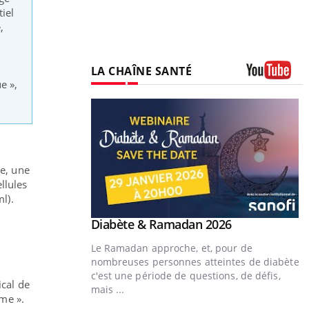
iel
,
LA CHAÎNE SANTÉ
e »,
Youtube
se, une
llules
ml).
Youtube
Diabète & Ramadan 2026
Youtube
Le Ramadan approche, et, pour de
nombreuses personnes atteintes de diabète,
c'est une période de questions, de défis,
cal de
mais ...
ome ».