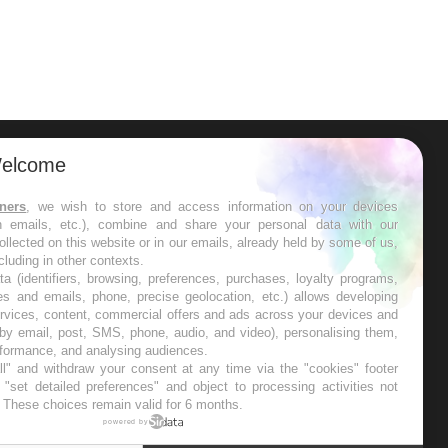
elcome
ER
tners
, we wish to store and access information on your devices
in emails, etc.), combine and share your personal data with our
s les semaines les meilleures
ollected on this website or in our emails, already held by some of us,
ncluding in other contexts.
ta (identifiers, browsing, preferences, purchases, loyalty programs,
es and emails, phone, precise geolocation, etc.) allows developing
ervices, content, commercial offers and ads across your devices and
 by email, post, SMS, phone, audio, and video), personalising them,
RE
rformance, and analysing audiences.
l" and withdraw your consent at any time via the "cookies" footer
"set detailed preferences" and object to processing activities not
. These choices remain valid for 6 months.
powered by