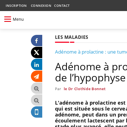
INSCRIPTION
CONNEXION
CONTACT
Menu
LES MALADIES
Adénome à prolactine : une tume
Adénome à prol
de l’hypophyse
Par
le Dr Clothide Bonnet
L'adénome à prolactine est
qui est située sous le cerv
adénome, peut dans un prem
écoulement lactescent par 
stade plus avancé, elle peu