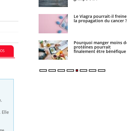
Le Viagra pourrait-il freiner
Le smartphone nuit-il à
la propagation du cancer ?
l'apprentissage de la
lecture ?
Pourquoi manger moins de
Mordue par une tique en
protéines pourrait
vacances, elle reste dans le
FOS
finalement être bénéfique
coma pendant 42 jours
e.
 Elle
ige