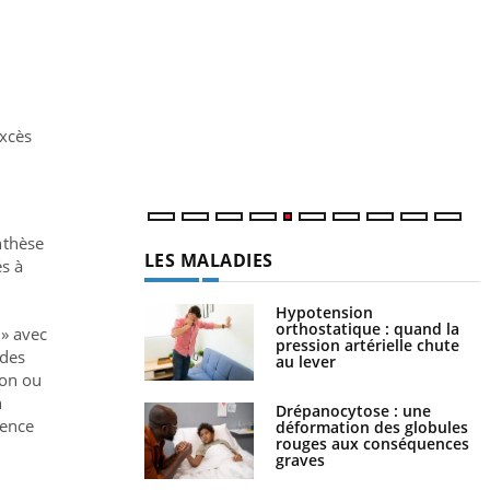
Un « jumeau numérique » pour
Youtube
Y
faciliter l’accès à la médecine
Youtube
C
préventive
n
Un établissement lié à un groupe mutualiste
l
innove en matière de bilan de santé :
excès
l'utilisation d'un « jumeau numérique »
permet ...
ynthèse
LES MALADIES
és à
Hypotension
orthostatique : quand la
» avec
pression artérielle chute
 des
au lever
on ou
n
Drépanocytose : une
sence
déformation des globules
rouges aux conséquences
graves