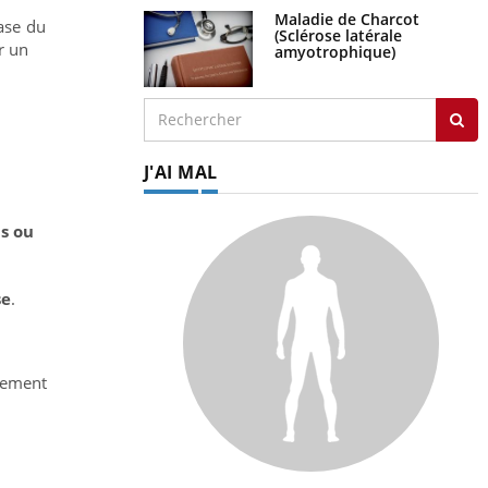
Maladie de Charcot
ase du
(Sclérose latérale
r un
amyotrophique)
J'AI MAL
e
es ou
se
.
ulement