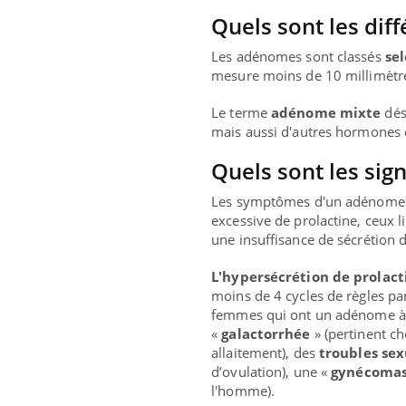
Quels sont les dif
Les adénomes sont classés
sel
mesure moins de 10 millimètres
Le terme
adénome mixte
dés
mais aussi d'autres hormones 
Quels sont les sig
Les symptômes d'un adénome à
excessive de prolactine, ceux li
une insuffisance de sécrétion
L'hypersécrétion de prolact
moins de 4 cycles de règles par
femmes qui ont un adénome à 
«
galactorrhée
» (pertinent c
allaitement), des
troubles sexu
d’ovulation), une «
gynécomas
l'homme).