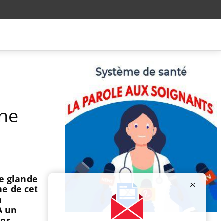
gne
e glande
ne de cet
n
À un
Publicité
res