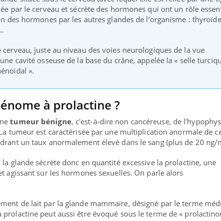
lée par le cerveau et sécrète des hormones qui ont un rôle essent
ion des hormones par les autres glandes de l’organisme : thyroïde
s…
e cerveau, juste au niveau des voies neurologiques de la vue
 une cavité osseuse de la base du crâne, appelée la « selle turciqu
énoïdal ».
dénome à prolactine ?
une
tumeur bénigne
, c'est-à-dire non cancéreuse, de l'hypophy
 La tumeur est caractérisée par une multiplication anormale de ce
ndrant un taux anormalement élevé dans le sang (plus de 20 ng/
ma Chronique des Mains : se
ube
 la glande sécrète donc en quantité excessive la prolactine, une
Youtube
arer pour l’été !
et agissant sur les hormones sexuelles. On parle alors
 arrive… et avec lui, un tout nouveau
e de vie ! Vacances, plage, piscine,
ment de lait par la glande mammaire, désigné par le terme médi
l, activités en plein air… Nos mains sont
 prolactine peut aussi être évoqué sous le terme de « prolactin