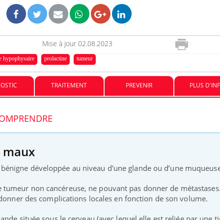
VIH : la fin du comprimé
tous les jours se profile-t-
elle enfin ?
Mise à jour
02.08.2023
 hypophysaire
prolactine
tumeur
Pourquoi votre ventre
gâche-t-il les premiers
OSTIC
TRAITEMENT
PREVENIR
PLUS D'IN
jours de vos vacances ?
 COMPRENDRE
s maux
 bénigne développée au niveau d'une glande ou d’une muqueus
 tumeur non cancéreuse, ne pouvant pas donner de métastases.
 donner des complications locales en fonction de son volume.
lande située sous le cerveau (avec lequel elle est reliée par une t