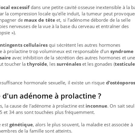
ocal excessif
dans une petite cavité osseuse inextensible à la b
t par la compression locale qu'elle induit, la tumeur peut provoque
ompagner de
maux de tête
et, si l’adénome déborde de la selle
oies nerveuses de la vue à la base du cerveau et entraîner des
psie »).
ntingents cellulaires
qui sécrètent les autres hormones
 à prolactine trop volumineux est responsable d’un
syndrome
saire
avec inhibition de la sécrétion des autres hormones et un
ut toucher la
thyroïde
, les
surrénales
et les gonades (
testicul
’insuffisance hormonale sexuelle, il existe un risque
d’ostéoporo
e d'un adénome à prolactine ?
s, la cause de l'adénome à prolactine est
inconnue
. On sait se
25 et 34 ans sont touchées plus fréquemment.
e est
génétique
, alors le plus souvent, la maladie est associée à
embres de la famille sont atteints.