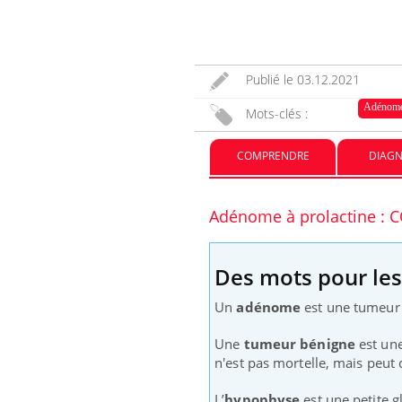
nnectés :
Les médicaments GLP-1
travail
protègent-ils aussi les os ?
plus en plus
Publié le
03.12.2021
ées
Adénome
Mots-clés :
ectal : une
Cytomégalovirus : ce qui
mple aurait
change dans la prise en
COMPRENDRE
DIAGN
onne au Pays
charge des femmes
enceintes
Adénome à prolactine :
Des mots pour le
Un
adénome
est une tumeur
Une
tumeur bénigne
est une
n'est pas mortelle, mais peut
L’
hypophyse
est une petite g