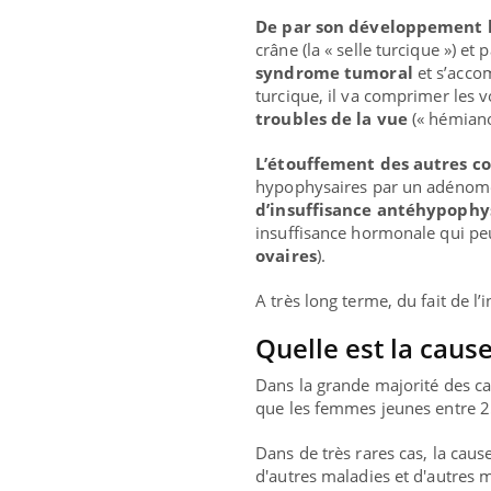
De par son développement l
crâne (la « selle turcique ») e
syndrome tumoral
et s’acc
turcique, il va comprimer les v
troubles de la vue
(« hémiano
L’étouffement des autres co
hypophysaires par un adénome
d’insuffisance antéhypophy
insuffisance hormonale qui pe
ovaires
).
A très long terme, du fait de l
Quelle est la caus
Dans la grande majorité des ca
que les femmes jeunes entre 
Dans de très rares cas, la caus
d'autres maladies et d'autres m