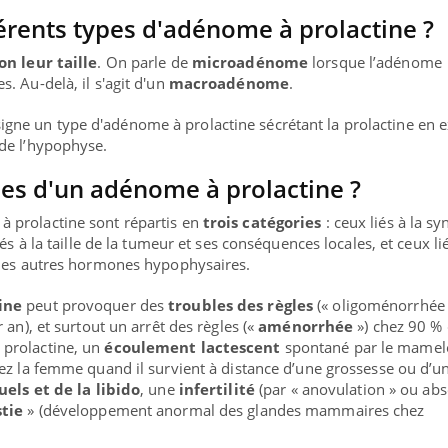
férents types d'adénome à prolactine ?
on leur taille
. On parle de
microadénome
lorsque l’adénome
. Au-delà, il s'agit d'un
macroadénome
.
igne un type d'adénome à prolactine sécrétant la prolactine en 
de l’hypophyse.
nes d'un adénome à prolactine ?
 prolactine sont répartis en
trois catégories
: ceux liés à la s
és à la taille de la tumeur et ses conséquences locales, et ceux li
 des autres hormones hypophysaires.
ine
peut provoquer des
troubles des règles
(« oligoménorrhée 
 an), et surtout un arrêt des règles («
aménorrhée
») chez 90 %
prolactine, un
écoulement lactescent
spontané par le mamel
hez la femme quand il survient à distance d’une grossesse ou d’u
els et de la libido
, une
infertilité
(par « anovulation » ou ab
tie
» (développement anormal des glandes mammaires chez