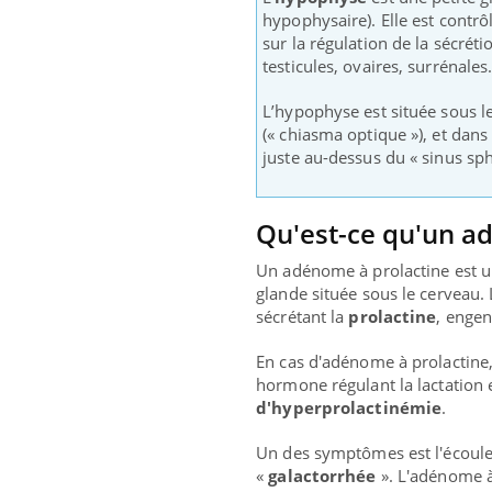
hypophysaire). Elle est contrô
sur la régulation de la sécrét
testicules, ovaires, surrénale
L’hypophyse est située sous l
(« chiasma optique »), et dans
juste au-dessus du « sinus sph
Qu'est-ce qu'un a
Un adénome à prolactine est 
glande située sous le cerveau.
sécrétant la
prolactine
, enge
ndre pour
Insuline & Charge mentale : et si on
Eczé
Youtube
Yout
En cas d'adénome à prolactine,
Youtube
osait en parler??
prép
hormone régulant la lactation 
d'hyperprolactinémie
.
d mental ou
En 2026, l'insuline dans le diabète de type 2
L'été
es de la
reste entourée d'idées reçues chez les
rythm
Un des symptômes est l'écoule
ce qui la rend
patients comme parfois chez les soignants.
solei
«
galactorrhée
». L'adénome à
...