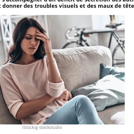
 donner des troubles visuels et des maux de têt
La sieste empêche-t-elle de
iStock/g-stockstudio
dormir la nuit ?