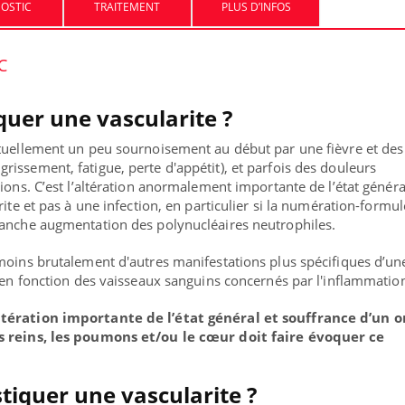
OSTIC
TRAITEMENT
PLUS D’INFOS
C
quer une vascularite ?
ituellement un peu sournoisement au début par une fièvre et des
issement, fatigue, perte d'appétit), et parfois des douleurs
ions. C’est l’altération anormalement importante de l’état généra
rite et pas à une infection, en particulier si la numération-formul
ranche augmentation des polynucléaires neutrophiles.
moins brutalement d'autres manifestations plus spécifiques d’un
, en fonction des vaisseaux sanguins concernés par l'inflammatio
ltération importante de l’état général et souffrance d’un 
s reins, les poumons et/ou le cœur doit faire évoquer ce
iquer une vascularite ?