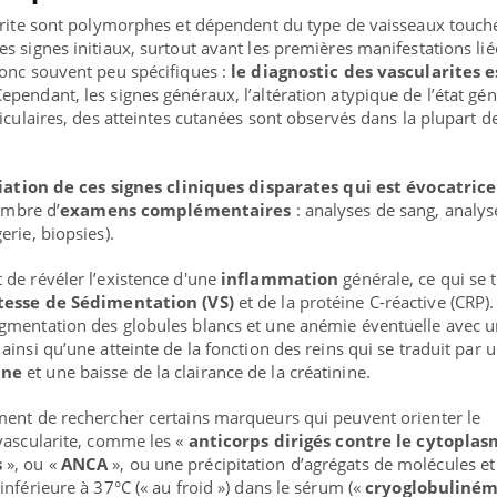
arite sont polymorphes et dépendent du type de vaisseaux touché
 signes initiaux, surtout avant les premières manifestations liée
donc souvent peu spécifiques :
le diagnostic des vascularites e
Cependant, les signes généraux, l’altération atypique de l’état gén
iculaires, des atteintes cutanées sont observés dans la plupart d
ciation de ces signes cliniques disparates qui est évocatrice
nombre d’
examens complémentaires
: analyses de sang, analys
erie, biopsies).
de révéler l’existence d'une
inflammation
générale, ce qui se 
tesse de Sédimentation (VS)
et de la protéine C-réactive (CRP). 
gmentation des globules blancs et une anémie éventuelle avec 
insi qu’une atteinte de la fonction des reins qui se traduit par 
ine
et une baisse de la clairance de la créatinine.
ment de rechercher certains marqueurs qui peuvent orienter le
ma Chronique des Mains : se
ube
vascularite, comme les «
anticorps dirigés contre le cytopla
Youtube
arer pour l’été !
s
», ou «
ANCA
», ou une précipitation d’agrégats de molécules et
nférieure à 37°C (« au froid ») dans le sérum («
cryoglobuliné