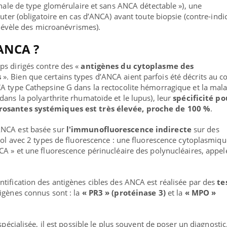
énale de type glomérulaire et sans ANCA détectable »), une
cuter (obligatoire en cas d’ANCA) avant toute biopsie (contre-indi
e révèle des microanévrismes).
 ANCA ?
ps dirigés contre des «
antigènes du cytoplasme des
s
». Bien que certains types d’ANCA aient parfois été décrits au c
A type Cathepsine G dans la rectocolite hémorragique et la mal
dans la polyarthrite rhumatoïde et le lupus), leur
spécificité po
rosantes systémiques est très élevée, proche de 100 %
.
ANCA est basée sur
l'immunofluorescence indirecte
sur des
cool avec 2 types de fluorescence : une fluorescence cytoplasmiq
CA » et une fluorescence périnucléaire des polynucléaires, appel
tification des antigènes cibles des ANCA est réalisée par des
te
tigènes connus sont : la
« PR3 » (protéinase 3)
et la
« MPO »
spécialisée, il est possible le plus souvent de poser un diagnostic