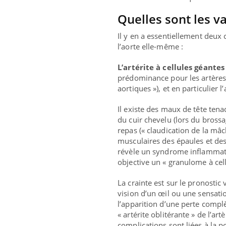
Quelles sont les va
Il y en a essentiellement deux 
l’aorte elle-même :
L’artérite à cellules géantes
prédominance pour les artères 
aortiques »), et en particulier 
Il existe des maux de tête ten
du cuir chevelu (lors du bross
repas (« claudication de la mâ
musculaires des épaules et de
révèle un syndrome inflammatoi
objective un « granulome à cel
La crainte est sur le pronostic
vision d’un œil ou une sensati
l’apparition d’une perte complèt
« artérite oblitérante » de l’a
complications sont liées à la po