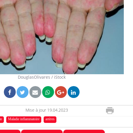
Comment oublier les
écrans en vacances ?
Toujours connectés :
comment le travail
empiète de plus en plus
DouglasOlivares / iStock
sur nos soirées
Cancer colorectal : une
stratégie simple aurait
changé la donne au Pays
basque
Mise à jour
19.04.2023
te
Maladie inflammatoire
artères