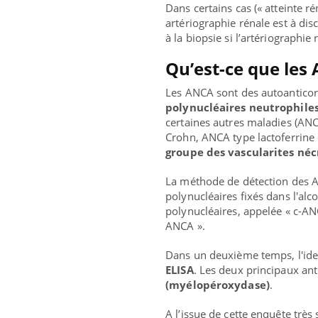
Dans certains cas (« atteinte r
artériographie rénale est à dis
à la biopsie si l’artériographi
Qu’est-ce que les
Les ANCA sont des autoanticor
polynucléaires neutrophile
certaines autres maladies (ANC
Crohn, ANCA type lactoferrine 
groupe des vascularites néc
La méthode de détection des 
polynucléaires fixés dans l'al
polynucléaires, appelée « c-AN
ANCA ».
Dans un deuxième temps, l'iden
ELISA
. Les deux principaux an
(myélopéroxydase)
.
A l’issue de cette enquête très 