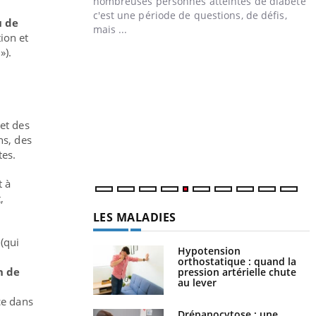
nombreuses personnes atteintes de diabète,
c'est une période de questions, de défis,
u de
mais ...
tion et
»).
Un « jumeau numérique » pour
Youtube
Y
faciliter l’accès à la médecine
Youtube
C
préventive
n
Un établissement lié à un groupe mutualiste
l
innove en matière de bilan de santé :
et des
l'utilisation d'un « jumeau numérique »
ns, des
permet ...
tes.
t à
,
LES MALADIES
(qui
Hypotension
orthostatique : quand la
n de
pression artérielle chute
au lever
ce dans
Drépanocytose : une