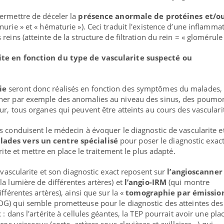
 arrive… et avec lui, un tout nouveau
e de vie ! Vacances, plage, piscine,
ermettre de déceler la
présence anormale de protéines et/o
l, activités en plein air… Nos mains sont
nurie » et « hématurie »). Ceci traduit l'existence d’une inflamma
eins (atteinte de la structure de filtration du rein = « glomérule 
ite en fonction du type de vascularite suspecté ou
ie
seront donc réalisés en fonction des symptômes du malades, 
her par exemple des anomalies au niveau des sinus, des poumo
r, tous organes qui peuvent être atteints au cours des vasculari
s conduisent le médecin à évoquer le diagnostic de vascularite e
lades vers un
centre spécialisé
pour poser le diagnostic exact
rite et mettre en place le traitement le plus adapté.
a vascularite et son diagnostic exact reposent sur
l’angioscanner
a lumière de différentes artères) et
l’angio-IRM
(qui montre
fférentes artères), ainsi que sur la «
tomographie par émissio
DG) qui semble prometteuse pour le diagnostic des atteintes des
: dans l'artérite à cellules géantes, la TEP pourrait avoir une pla