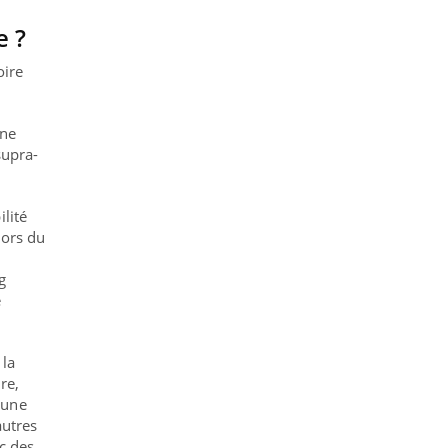
e ?
oire
une
supra-
lité
lors du
g
e
 la
re,
d’une
autres
ec des