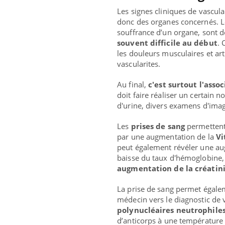
Les signes cliniques de vascul
donc des organes concernés. Les
souffrance d’un organe, sont 
souvent difficile au début
. 
les douleurs musculaires et art
vascularites.
Au final,
c'est surtout l'asso
doit faire réaliser un certain 
d'urine, divers examens d'imag
Les
prises de sang
permettent 
par une augmentation de la
Vi
peut également révéler une au
baisse du taux d'hémoglobine, a
augmentation de la créatin
La prise de sang permet égale
ndre pour
Insuline & Charge mentale : et si on
Eczé
Youtube
Yout
médecin vers le diagnostic de 
Youtube
osait en parler??
prép
polynucléaires neutrophile
d’anticorps à une température i