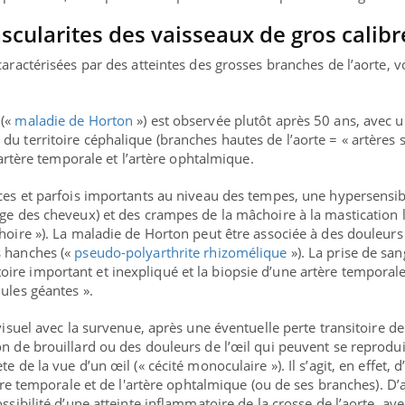
scularites des vaisseaux de gros calibr
caractérisées par des atteintes des grosses branches de l’aorte, v
(«
maladie de Horton
») est observée plutôt après 50 ans, avec 
du territoire céphalique (branches hautes de l’aorte = « artères 
l’artère temporale et l’artère ophtalmique.
aces et parfois importants au niveau des tempes, une hypersensibi
age des cheveux) et des crampes de la mâchoire à la mastication 
choire »). La maladie de Horton peut être associée à des douleurs
s hanches («
pseudo-polyarthrite rhizomélique
»). La prise de san
re important et inexpliqué et la biopsie d’une artère temporal
lules géantes ».
 visuel avec la survenue, après une éventuelle perte transitoire de
on de brouillard ou des douleurs de l’œil qui peuvent se reprodui
e de la vue d’un œil (« cécité monoculaire »). Il s’agit, en effet, 
rtère temporale et de l'artère ophtalmique (ou de ses branches). D’
ssibilité d’une atteinte inflammatoire de la crosse de l’aorte, av