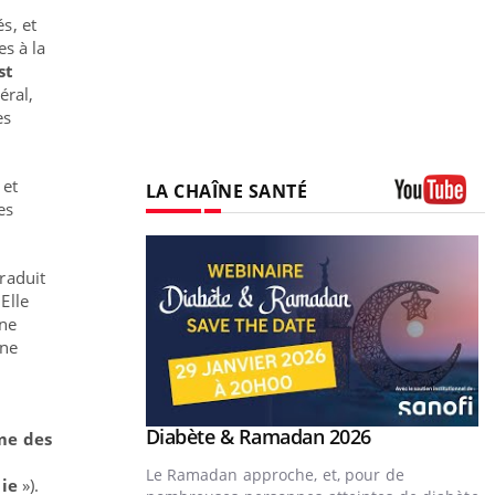
s, et
s à la
st
éral,
es
et
LA CHAÎNE SANTÉ
es
Youtube
traduit
Elle
une
une
Youtube
Diabète & Ramadan 2026
Youtube
sme des
Le Ramadan approche, et, pour de
mie
»).