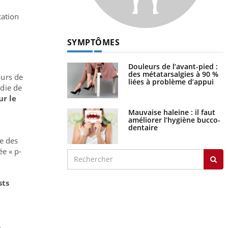
cation
SYMPTÔMES
Douleurs de l’avant-pied :
des métatarsalgies à 90 %
ours de
liées à problème d’appui
adie de
ur le
Mauvaise haleine : il faut
améliorer l’hygiène bucco-
dentaire
ue des
ée « p-
sts
.