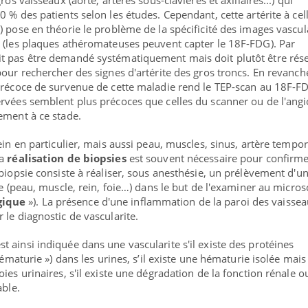
ros vaisseaux (aorte, artères sous-clavières et axillaires...) qui
 % des patients selon les études. Cependant, cette artérite à cel
) pose en théorie le problème de la spécificité des images vascul
 (les plaques athéromateuses peuvent capter le 18F-FDG). Par
t pas être demandé systématiquement mais doit plutôt être rés
pour rechercher des signes d'artérite des gros troncs. En revanch
précoce de survenue de cette maladie rend le TEP-scan au 18F-F
rvées semblent plus précoces que celles du scanner ou de l'ang
ement à ce stade.
ein en particulier, mais aussi peau, muscles, sinus, artère tempor
la
réalisation de biopsies
est souvent nécessaire pour confirme
biopsie consiste à réaliser, sous anesthésie, un prélèvement d'u
te (peau, muscle, rein, foie…) dans le but de l'examiner au micro
gique
»). La présence d'une inflammation de la paroi des vaisse
 le diagnostic de vascularite.
st ainsi indiquée dans une vascularite s'il existe des protéines
hématurie ») dans les urines, s’il existe une hématurie isolée mais
ies urinaires, s'il existe une dégradation de la fonction rénale 
able.