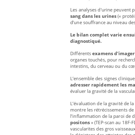
d mental ou
En 2026, l'insuline dans le diabète de type 2
L'été
es de la
reste entourée d'idées reçues chez les
rythm
Les analyses d'urine peuvent p
ce qui la rend
patients comme parfois chez les soignants.
solei
sang dans les urines
(« protéi
...
d’une souffrance au niveau des r
Le bilan complet varie ensu
diagnostiqué.
Différents
examens d'imager
organes touchés, pour recherc
intestins, du cerveau ou du cœu
L’ensemble des signes clinique
adresser rapidement les ma
évaluer la gravité de la vascula
L’évaluation de la gravité de l
montre les rétrécissements de l
l’inflammation de la paroi de di
positons
» (TEP-scan au 18F-F
vascularites des gros vaisseaux 