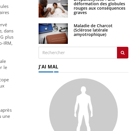
déformation des globules
lules
rouges aux conséquences
aires
graves
ervé
Maladie de Charcot
(Sclérose latérale
e, dans
amyotrophique)
DG plus
io-IRM,
ale
J'AI MAL
r le
n
scope
aux
 après
ou une