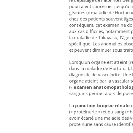
le dépistage des atteintes des g
pourraient concerner jusqu'à 50
géantes (« maladie de Horton »
chez des patients souvent âgés
conséquent, cet examen ne doi
aux cas difficiles, notamment 
la maladie de Takayasu, l'âge 
spécifique. Les anomalies obse
et peuvent diminuer sous trait
Lorsqu’un organe est atteint (r
dans la maladie de Horton…), 
diagnostic de vascularite. Une 
organe atteint par la vasculari
(«
examen anatomopatholo
sanguins permet alors de poser
La
ponction-biopsie rénale
e
(« protéinurie ») et du sang (« 
avoir écarté une maladie des vo
protéinurie sans cause identifi