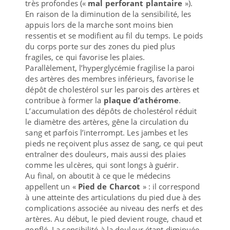
très profondes («
mal perforant plantaire
»).
En raison de la diminution de la sensibilité, les
appuis lors de la marche sont moins bien
ressentis et se modifient au fil du temps. Le poids
du corps porte sur des zones du pied plus
fragiles, ce qui favorise les plaies.
Parallèlement, l’hyperglycémie fragilise la paroi
des artères des membres inférieurs, favorise le
dépôt de cholestérol sur les parois des artères et
contribue à former la
plaque d’athérome
.
L’accumulation des dépôts de cholestérol réduit
le diamètre des artères, gêne la circulation du
sang et parfois l’interrompt. Les jambes et les
pieds ne reçoivent plus assez de sang, ce qui peut
entraîner des douleurs, mais aussi des plaies
comme les ulcères, qui sont longs à guérir.
Au final, on aboutit à ce que le médecins
appellent un «
Pied de Charcot
» : il correspond
à une atteinte des articulations du pied due à des
complications associée au niveau des nerfs et des
artères. Au début, le pied devient rouge, chaud et
gonflé. La sensibilité à la douleur étant diminuée,