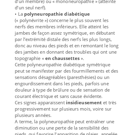
d’un membre) ou « mononeuropathie » (atteinte
d’un seul nerf).
• La
polyneuropathie diabétique
(« polynévrite ») concerne le plus souvent les
nerfs des membres inférieurs. Elle atteint les
jambes de façon assez symétrique, en débutant
par l’extrémité distale des nerfs les plus longs,
donc au niveau des pieds et en remontant le long
des jambes en donnant des troubles qui ont une
topographie «
en chaussettes
».
Cette polyneuropathie diabétique symétrique
peut se manifester par des fourmillements et des
sensations désagréables (paresthésies) ou un
engourdissement dans les pieds, parfois une
douleur à type de brûlure ou de sensation de
courant électrique et sans cause évidente.
Ces signes apparaissent
insidieusement
et très
progressivement sur plusieurs mois, voire sur
plusieurs années.
A terme, la polyneuropathie peut entraîner une
diminution ou une perte de la sensibilité des
pieds, qui favorise l’apparition de plaies, appelée