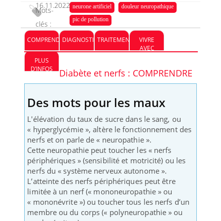
16.11.2022
neurone artificiel
douleur neuropathique
Mots-
pic de pollution
clés :
COMPRENDRE
DIAGNOSTIC
TRAITEMENT
VIVRE
AVEC
PLUS
D’INFOS
Diabète et nerfs : COMPRENDRE
Des mots pour les maux
L'élévation du taux de sucre dans le sang, ou
« hyperglycémie », altère le fonctionnement des
nerfs et on parle de « neuropathie ».
Cette neuropathie peut toucher les « nerfs
périphériques » (sensibilité et motricité) ou les
nerfs du « système nerveux autonome ».
L’atteinte des nerfs périphériques peut être
limitée à un nerf (« mononeuropathie » ou
« mononévrite ») ou toucher tous les nerfs d’un
membre ou du corps (« polyneuropathie » ou