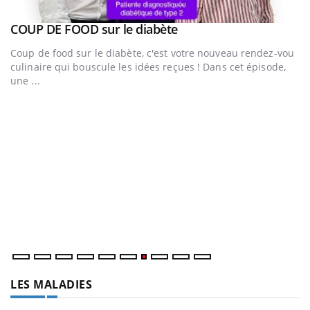
Youtube
a
COUP DE FOOD sur le diabète
Youtube
Coup de food sur le diabète, c'est votre nouveau rendez-vous
culinaire qui bouscule les idées reçues ! Dans cet épisode,
une ...
Q
Yo
"L
tr
di
LES MALADIES