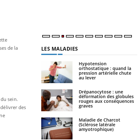
rythme de vie ! Vacances, plage, piscine,
c
soleil, activités en plein air… Nos mains sont
m
...
ette
ses de la
LES MALADIES
Hypotension
orthostatique : quand la
pression artérielle chute
au lever
Drépanocytose : une
déformation des globules
 du sein.
rouges aux conséquences
graves
délivrer des
une
Maladie de Charcot
(Sclérose latérale
amyotrophique)