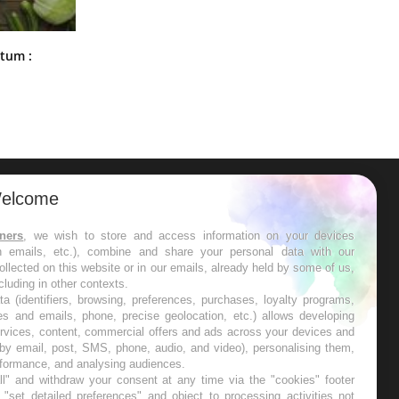
Comment nous percevons le chaud
rtum :
et le froid : une recherche éclaire le
sujet
elcome
ER
tners
, we wish to store and access information on your devices
in emails, etc.), combine and share your personal data with our
s les semaines les meilleures
ollected on this website or in our emails, already held by some of us,
ncluding in other contexts.
ta (identifiers, browsing, preferences, purchases, loyalty programs,
es and emails, phone, precise geolocation, etc.) allows developing
ervices, content, commercial offers and ads across your devices and
 by email, post, SMS, phone, audio, and video), personalising them,
RE
rformance, and analysing audiences.
l" and withdraw your consent at any time via the "cookies" footer
"set detailed preferences" and object to processing activities not