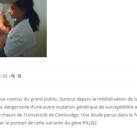
Pourquoi votre ventre
gâche-t-il les premiers
jours de vos vacances ?
Fortes chaleurs : pourquoi
|
|
le risque de noyade
grimpe-t-il ?
ui connus du grand public. Surtout depuis la médiatisation de l
Le Viagra pourrait-il freiner
la propagation du cancer ?
la dangerosité d’une autre mutation génétique de susceptibilité 
hercheurs de l’Université de Cambridge. Une étude parue dans le
r le portrait de cette variante du gène PALB2.