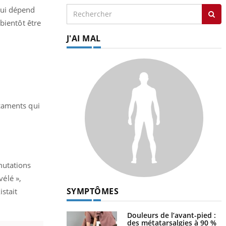
qui dépend
bientôt être
J'AI MAL
icaments qui
mutations
élé »,
SYMPTÔMES
istait
Douleurs de l’avant-pied :
des métatarsalgies à 90 %