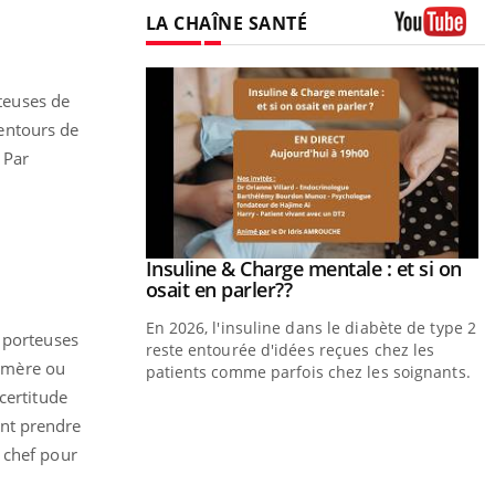
LA CHAÎNE SANTÉ
Youtube
teuses de
entours de
 Par
Insuline & Charge mentale : et si on
Youtube
Youtube
osait en parler??
En 2026, l'insuline dans le diabète de type 2
s porteuses
reste entourée d'idées reçues chez les
(mère ou
patients comme parfois chez les soignants.
certitude
Eczéma Chronique des Mains : se
Youtube
Y
ent prendre
Youtube
préparer pour l’été !
 chef pour
L
L'été arrive… et avec lui, un tout nouveau
n