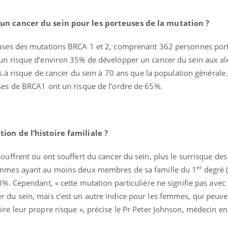
 un cancer du sein pour les porteuses de la mutation ?
euses des mutations BRCA 1 et 2, comprenant 362 personnes por
un risque d’environ 35% de développer un cancer du sein aux al
us à risque de cancer du sein à 70 ans que la population générale.
ses de BRCA1 ont un risque de l’ordre de 65%.
nce en fer : comprendre pour
ube
Youtube
enir
ion de l’histoire familiale ?
ue, irritabilité, brouillard mental ou
ouffrent ou ont souffert du cancer du sein, plus le surrisque de
 alopécie… Les symptômes de la
er
emmes ayant au moins deux membres de sa famille du 1
degré 
ce en fer sont multiples ce qui la rend
8%. Cependant, « cette mutation particulière ne signifie pas avec 
 du sein, mais c’est un autre indice pour les femmes, qui peuv
re leur propre risque », précise le Pr Peter Johnson, médecin en