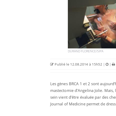
Cytomégalovirus : ce qui
change dans la prise en
charge des femmes
enceintes
DURAND FLORENCE/SIPA
La sieste empêche-t-elle de
Publié le 12.08.2014 à 15h52
|
|
dormir la nuit ?
Les gènes BRCA 1 et 2 sont aujourd’h
VIH : la fin du comprimé
tous les jours se profile-t-
mastectomie d’Angelina Jolie. Mais, 
elle enfin ?
sein vient d’être évaluée par des c
Journal of Medicine permet de dresse