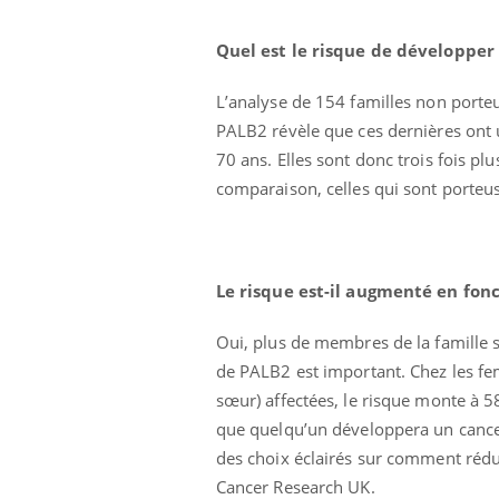
Quel est le risque de développer
L’analyse de 154 familles non port
PALB2 révèle que ces dernières ont 
70 ans. Elles sont donc trois fois pl
comparaison, celles qui sont porteu
Eczéma Chronique des Mains :
Care
Youtube
Yout
Youtube
expliquer ma maladie
prév
Le risque est-il augmenté en fonct
Il y a des sujets qui sont faciles à aborder...
Fatig
Oui, plus de membres de la famille s
d'autres non ! D'un côté, poser des questions
même
de PALB2 est important. Chez les f
sur la maladie d'un proche c'est montrer ...
caren
...
sœur) affectées, le risque monte à 5
que quelqu’un développera un cancer
des choix éclairés sur comment rédui
Cancer Research UK.