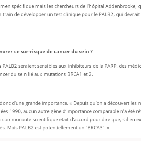
xamen spécifique mais les chercheurs de l’hôpital Addenbrooke, 
 train de développer un test clinique pour le PALB2, qui devrait 
norer ce sur-risque de cancer du sein ?
on PALB2 seraient sensibles aux inhibiteurs de la PARP, des méd
ancer du sein lié aux mutations BRCA1 et 2.
t donc d’une grande importance. « Depuis qu’on a découvert les 
ées 1990, aucun autre gène d’importance comparable n’a été rév
 communauté scientifique était d’accord pour dire que, s’il en ex
uvés. Mais PALB2 est potentiellement un "BRCA3". »