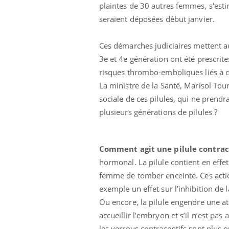
plaintes de 30 autres femmes, s'esti
seraient déposées début janvier.
Ces démarches judiciaires mettent au
3e et 4e génération ont été prescrit
risques thrombo-emboliques liés à ce
La ministre de la Santé, Marisol To
sociale de ces pilules, qui ne prend
plusieurs générations de pilules ?
Eczé
Yout
expl
Comment agit une pilule contrac
Il y 
hormonal. La pilule contient en effe
d'aut
sur l
femme de tomber enceinte. Ces action
exemple un effet sur l’inhibition de
Ou encore, la pilule engendre une atr
accueillir l’embryon et s’il n’est pas 
les verrous contraceptifs sont plus 