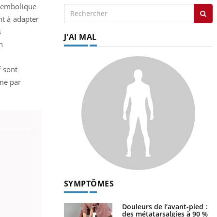
boembolique
nt à adapter
s
J'AI MAL
n
 sont
sme par
SYMPTÔMES
Douleurs de l’avant-pied :
des métatarsalgies à 90 %