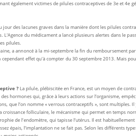
mant également victimes de pilules contraceptives de 3e et 4e g
 jour des lacunes graves dans la manière dont les pilules contr
es. L'Agence du médicament a lancé plusieurs alertes dans le pass
s pilules.
uraine, a annoncé à la mi-septembre la fin du remboursement par 
ra cependant effet qu'à compter du 30 septembre 2013. Mais pour
ma Chronique des Mains :
Carence en fer : com
ube
Youtube
Youtube
Youtube
iquer ma maladie
prévenir
eptive ?
La pilule, plébiscitée en France, est un moyen de contr
a des sujets qui sont faciles à aborder...
Fatigue, irritabilité, brou
t des hormones qui, grâce à leurs actions sur l’organisme, empêc
res non ! D'un côté, poser des questions
même alopécie… Les symp
a maladie d'un proche c'est montrer ...
carence en fer sont multip
s, que l’on nomme « verrous contraceptifs », sont multiples. Il 
...
 la croissance folliculaire, le mécanisme qui permet en temps nor
ophie de l’endomètre, qui tapisse l’utérus. Il est habituellement
assez épais, l’implantation ne se fait pas. Selon les différents type
ou moins actionnés.