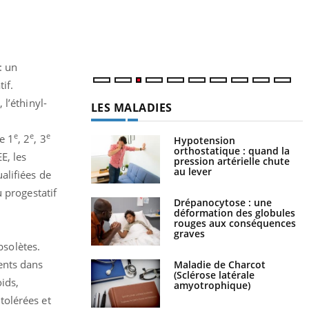
r
s
..
: un
if.
l’éthinyl-
LES MALADIES
e
e
e
de 1
, 2
, 3
Hypotension
orthostatique : quand la
E, les
pression artérielle chute
au lever
alifiées de
 progestatif
Drépanocytose : une
déformation des globules
rouges aux conséquences
graves
bsolètes.
rents dans
Maladie de Charcot
(Sclérose latérale
oids,
amyotrophique)
tolérées et