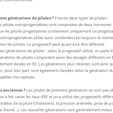
ntes générations de pilules ?
Il existe deux types de pilules :
Les pilules estroprogestatives sont composées de deux hormones 
que les pilules progestatives contiennent uniquement un progestat
 estroprogestatives (dites aussi combinées) est toujours le même, 
lon les pilules. Le progestatif peut quant à lui être différent.
tes générations de pilules : selon le progestatif utilisé, on parle 
érations de pilules comportent aussi des dosages différents en E
tement dosées en EE. Les générations plus récentes sont ainsi qu
es, pour leur part, sont également classées selon la génération du
ppelées micropilules.
es anciennes ?
Les pilules de première génération ne sont pas o
on a fait
varier les taux d’EE et on a utilisé des progestatifs diffé
irables de la pilule (cholestérol, la pression artérielle, prise de p
ue d’acné…). Les nouvelles générations sont généralement mieux 