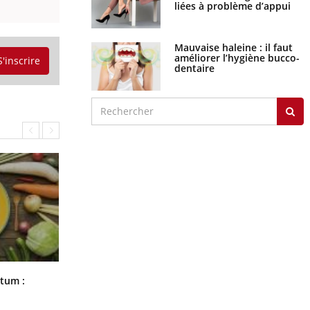
liées à problème d’appui
Mauvaise haleine : il faut
améliorer l’hygiène bucco-
S'inscrire
dentaire
Comment nous percevons le chaud
rtum :
et le froid : une recherche éclaire le
sujet