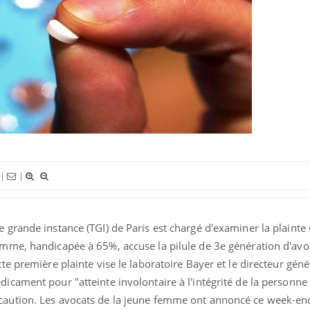
VIH : la fin du comprimé
Le Viagr
tous les jours se profile-t-
la propa
elle enfin ?
Pourquoi votre ventre
Pourquo
|
|
gâche-t-il les premiers
protéine
jours de vos vacances ?
finalem
e grande instance (TGI) de Paris est chargé d'examiner la plaint
Fortes chaleurs : pourquoi
Grossess
le risque de noyade
que dit 
emme, handicapée à 65%, accuse la pilule de 3e génération d'avo
grimpe-t-il ?
tte première plainte vise le laboratoire Bayer et le directeur géné
dicament pour "atteinte involontaire à l'intégrité de la personn
caution. Les avocats de la jeune femme ont annoncé ce week-en