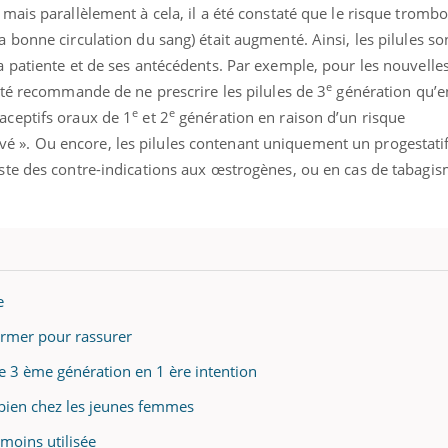
e mais parallèlement à cela, il a été constaté que le risque trom
a bonne circulation du sang) était augmenté. Ainsi, les pilules so
la patiente et de ses antécédents. Par exemple, pour les nouvelle
e
anté recommande de ne prescrire les pilules de 3
génération qu’e
e
e
aceptifs oraux de 1
et 2
génération en raison d’un risque
 ». Ou encore, les pilules contenant uniquement un progestatif
iste des contre-indications aux œstrogènes, ou en cas de tabagi
e
ormer pour rassurer
de 3 ème génération en 1 ère intention
 bien chez les jeunes femmes
 moins utilisée