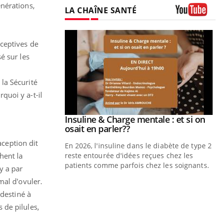
énérations,
LA CHAÎNE SANTÉ
Youtube
aceptives de
é sur les
la Sécurité
quoi y a-t-il
prendre pour
Insuline & Charge mentale : et si on
Youtube
Youtube
osait en parler??
aception dit
illard mental ou
En 2026, l'insuline dans le diabète de type 2
hent la
tômes de la
reste entourée d'idées reçues chez les
les ce qui la rend
patients comme parfois chez les soignants.
y a par
mal d'ovuler.
Y
p
 destiné à
s de pilules,
L