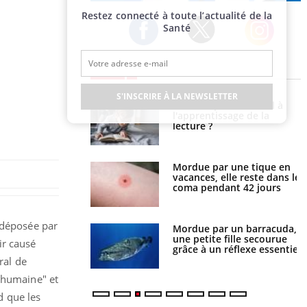
Publicité
Restez connecté à toute l’actualité de la
Santé
Twitter
Facebook
Instagram
EN DIRECT
S'INSCRIRE À LA NEWSLETTER
a pourrait-il freiner
Le smartphone nuit-il à
gation du cancer ?
l'apprentissage de la
lecture ?
i manger moins de
Mordue par une tique en
s pourrait
vacances, elle reste dans le
ent être bénéfique
coma pendant 42 jours
e déposée par
e et chaleur : ce
Mordue par un barracuda,
la science
une petite fille secourue
ir causé
grâce à un réflexe essentiel
ral de
e humaine" et
d que les