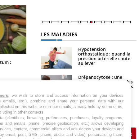
LES MALADIES
Hypotension
orthostatique : quand la
pression artérielle chute
Comment nous percevons le chaud
rtum :
au lever
et le froid : une recherche éclaire le
sujet
Drépanocytose : une
déformation des globules
rouges aux conséquences
graves
tners
, we wish to store and access information on your devices
in emails, etc.), combine and share your personal data with our
Maladie de Charcot
ollected on this website or in our emails, already held by some of us,
(Sclérose latérale
ncluding in other contexts.
amyotrophique)
ta (identifiers, browsing, preferences, purchases, loyalty programs,
es and emails, phone, precise geolocation, etc.) allows developing
ervices, content, commercial offers and ads across your devices and
 by email, post, SMS, phone, audio, and video), personalising them,