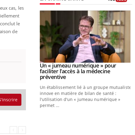
Youtube
eux cas, les
tiellement
conclut le
raison de
Youtube
026
Un « jumeau numérique » pour
Youtube
faciliter l’accès à la médecine
 pour de
Youtube
préventive
eintes de diabète,
Un établissement lié à un groupe mutualiste
ions, de défis,
innove en matière de bilan de santé :
l'utilisation d'un « jumeau numérique »
S'inscrire
permet ...
Y
C
n
l