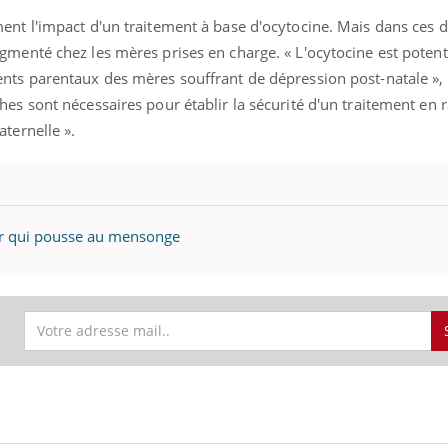
nt l'impact d'un traitement à base d'ocytocine. Mais dans ces d
gmenté chez les mères prises en charge. « L'ocytocine est poten
nts parentaux des mères souffrant de dépression post-natale », 
es sont nécessaires pour établir la sécurité d'un traitement en 
ternelle ».
ma Chronique des Mains : se
Diabète & Ramadan 2
ube
Youtube
Youtube
arer pour l’été !
r qui pousse au mensonge
Le Ramadan approche, et,
 arrive… et avec lui, un tout nouveau
nombreuses personnes att
e de vie ! Vacances, plage, piscine,
c'est une période de quest
l, activités en plein air… Nos mains sont
mais ...