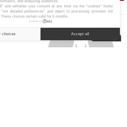
rformance, and analysing audiences.
l" and withdraw your consent at any time via the "cookies" footer
J'AI MAL
"set detailed preferences" and object to processing activities not
. These choices remain valid for 6 months.
powered by
r choices
Accept all
Cookies settings
SYMPTÔMES
Douleurs de l’avant-pied :
des métatarsalgies à 90 %
liées à problème d’appui