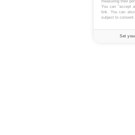
measuring their pe
You can "accept al
link
. You can also 
subject to consent
Set you