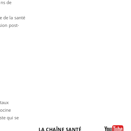
ins de
e de la santé
sion post-
ntaux
tocine
ste qui se
LA CHAÎNE SANTÉ