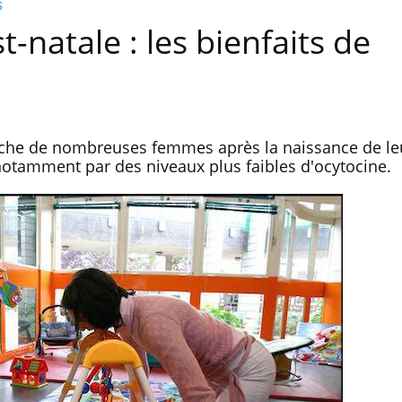
s
-natale : les bienfaits de
uche de nombreuses femmes après la naissance de le
 notamment par des niveaux plus faibles d'ocytocine.
Allergies alimentaires : une
TDAH : q
nouvelle arme contre les
traitem
réactions sévères
États-Un