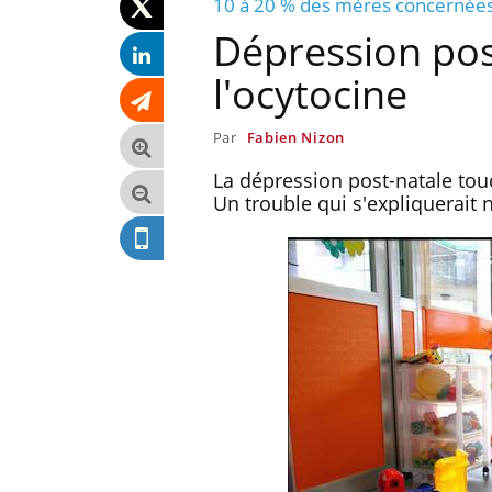
10 à 20 % des mères concernée
Dépression post
l'ocytocine
Par
Fabien Nizon
La dépression post-natale to
Un trouble qui s'expliquerait
anger moins de
Mordue par une tique en
ourrait
vacances, elle reste dans le
être bénéfique
coma pendant 42 jours