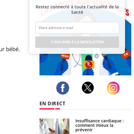
Restez connecté à toute l’actualité de la
Santé
S'INSCRIRE À LA NEWSLETTER
ur bébé.
Publicité
Twitter
Facebook
Instagram
EN DIRECT
uel est ce
Insuffisance cardiaque :
ent autorisé aux
comment mieux la
is ?
prévenir