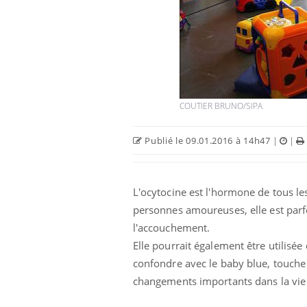
 chaleur : ce
Mordue par un barracuda,
cience
une petite fille secourue
grâce à un réflexe essentiel
e nuit-il à
Légionellose en Suisse :
age de la
quelle est l’origine de la
COUTIER BRUNO/SIPA
contamination ?
Publié le 09.01.2016 à 14h47
|
|
L'ocytocine est l'hormone de tous l
personnes amoureuses, elle est parfo
l'accouchement.
Elle pourrait également être utilisée
confondre avec le baby blue, touche 
changements importants dans la vie