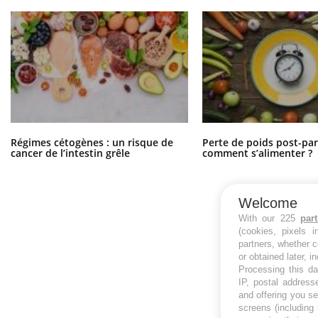
Régimes cétogènes : un risque de
Perte de poids post-pa
cancer de l’intestin grêle
comment s’alimenter ?
Welcome
With our 225
par
(cookies, pixels 
partners, whether c
or obtained later, i
Processing this da
IP, postal address
and offering you s
screens (including