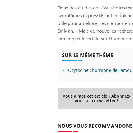
Deux des études ont évalué directeme
symptômes dépressifs ont en fait au
ndre pour
utile pour améliorer les comporteme
Dr Mah. « Mais de nouvelles recherch
d mental ou
son impact incertain sur l'humeur ma
es de la
ce qui la rend
SUR LE MÊME THÈME
Insuline & Charge mentale : et si on
Eczé
Youtube
Yout
Youtube
osait en parler??
prép
Ocytocine : hormone de l'amou
En 2026, l'insuline dans le diabète de type 2
L'été
reste entourée d'idées reçues chez les
rythm
patients comme parfois chez les soignants.
solei
Vous aimez cet article ? Abonnez-
...
vous à la newsletter !
NOUS VOUS RECOMMANDONS