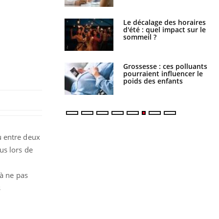
: le mystère de la
Le décalage des horaires
ine de Proust"
d'été : quel impact sur le
pliqué
sommeil ?
nce au gluten : les
Grossesse : ces polluants
es
pourraient influencer le
ndations de la
poids des enfants
u entre deux
us lors de
 à ne pas
s