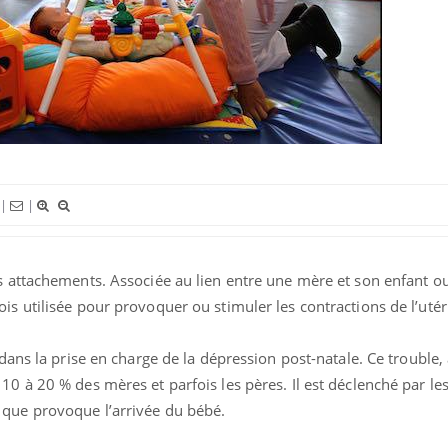
Comment gérer le sommeil
Cerveau 
des enfants en vacances ?
"madele
enfin ex
Bilan prévention : ce que
Intoléra
les kinés pourront bientôt
nouvell
faire
recomma
HAS
|
|
es attachements. Associée au lien entre une mère et son enfant o
is utilisée pour provoquer ou stimuler les contractions de l’utér
 dans la prise en charge de la dépression post-natale. Ce trouble,
10 à 20 % des mères et parfois les pères. Il est déclenché par le
 que provoque l’arrivée du bébé.