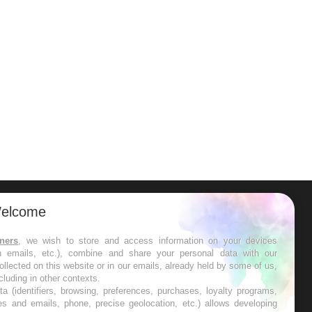
ER
elcome
s les semaines les meilleures
tners
, we wish to store and access information on your devices
in emails, etc.), combine and share your personal data with our
ollected on this website or in our emails, already held by some of us,
ncluding in other contexts.
ta (identifiers, browsing, preferences, purchases, loyalty programs,
es and emails, phone, precise geolocation, etc.) allows developing