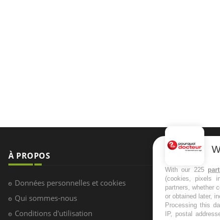
À PROPOS
NEWSLETT
W
Recevez toute
With our 225
par
Données personnelles et cookies
(cookies, pixels 
infos santé
Qui sommes-nous
partners, whether c
or obtained later, i
Conditions d'utilisation
Processing this da
IP, postal address
Plan du site