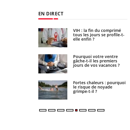
EN DIRECT
 fin du comprimé
Le Viagra pourrait-il freiner
 jours se profile-t-
la propagation du cancer ?
n ?
i votre ventre
Pourquoi manger moins de
il les premiers
protéines pourrait
 vos vacances ?
finalement être bénéfique
haleurs : pourquoi
Grossesse et chaleur : ce
ue de noyade
que dit la science
-il ?