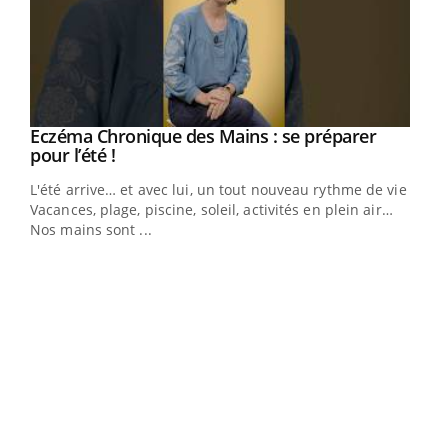
Eczéma Chronique des Mains : se préparer
Youtube
Youtube
pour l’été !
L'été arrive… et avec lui, un tout nouveau rythme de vie !
Vacances, plage, piscine, soleil, activités en plein air…
Nos mains sont ...
Dia
You
Le 
pers
ques