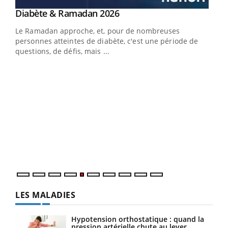
Youtube
Diabète & Ramadan 2026
Youtube
Le Ramadan approche, et, pour de nombreuses
vie !
personnes atteintes de diabète, c'est une période de
…
questions, de défis, mais ...
Un 
You
à l
Un é
mati
numé
LES MALADIES
Hypotension orthostatique : quand la
pression artérielle chute au lever