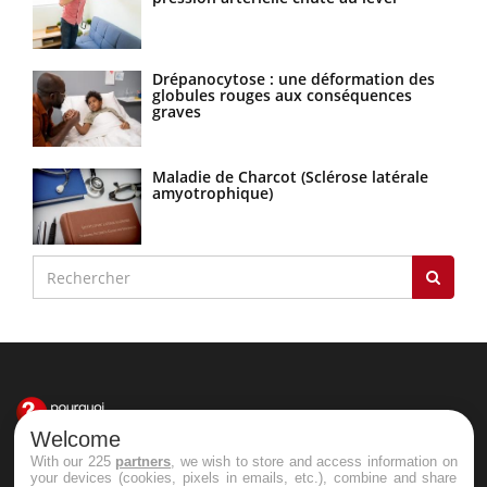
Drépanocytose : une déformation des
globules rouges aux conséquences
graves
Maladie de Charcot (Sclérose latérale
amyotrophique)
Welcome
With our 225
partners
, we wish to store and access information on
Le site santé de référence avec chaque jour toute l'actualité
your devices (cookies, pixels in emails, etc.), combine and share