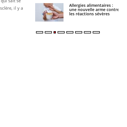
qui sait se
par une tique en
Allergies alimentaires :
clère, il y a
, elle reste dans
une nouvelle arme contre
 pendant 42 jours
les réactions sévères