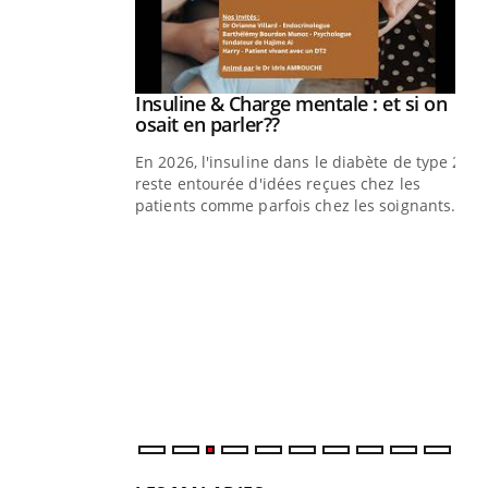
prendre pour
Insuline & Charge mentale : et si on
Youtube
Youtube
osait en parler??
illard mental ou
En 2026, l'insuline dans le diabète de type 2
ptômes de la
reste entourée d'idées reçues chez les
ples ce qui la rend
patients comme parfois chez les soignants.
Ec
You
pré
L'é
ryt
sol
sont