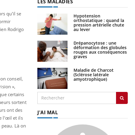
LES MALADIES
rs qu’il se
Hypotension
orthostatique : quand la
dormir
pression artérielle chute
ilien Rodrigo
au lever
Drépanocytose : une
déformation des globules
rouges aux conséquences
graves
Maladie de Charcot
(Sclérose latérale
on conseil,
amyotrophique)
ision »,
que certains
oueurs sortent
urs ont des
J'AI MAL
l’œil et ils
a peau. Là on