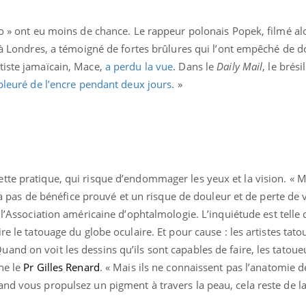
oo » ont eu moins de chance. Le rappeur polonais Popek, filmé alo
, à Londres, a témoigné de fortes brûlures qui l’ont empêché de 
tiste jamaïcain, Mace,
a perdu la vue
. Dans le
Daily Mail
, le brés
 pleuré de l’encre pendant deux jours
. »
tte pratique, qui risque d’endommager les yeux et la vision. « M
y a pas de bénéfice prouvé et un risque de douleur et de perte de v
 l’Association américaine d’ophtalmologie. L’inquiétude est telle 
re le tatouage du globe oculaire. Et pour cause : les artistes tat
nd on voit les dessins qu’ils sont capables de faire, les tatoue
ne le
Pr Gilles Renard
. « Mais ils ne connaissent pas l’anatomie de 
and vous propulsez un pigment à travers la peau, cela reste de l