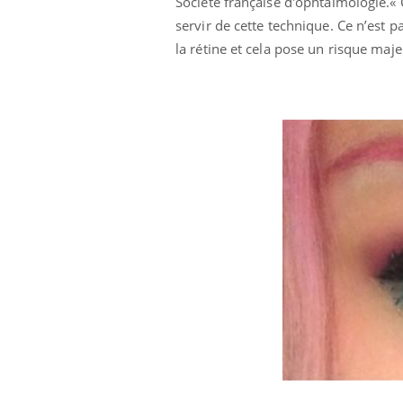
Société française d'ophtalmologie.« 
servir de cette technique. Ce n’est pas
la rétine et cela pose un risque maje