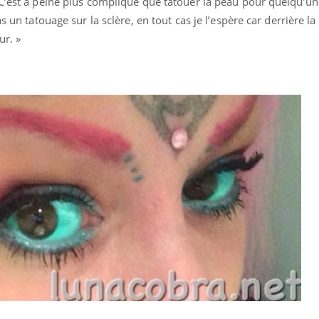
C’est à peine plus compliqué que tatouer la peau pour quelqu’un 
Pourquoi manger moins
Mordue 
 un tatouage sur la sclère, en tout cas je l’espère car derrière la s
de protéines pourrait
vacances
finalement être bénéfique
le coma
ur. »