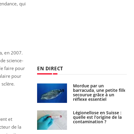
tendance, qui
ra, en 2007.
de science-
EN DIRECT
 le faire pour
ulaire pour
 sclère.
e et chaleur : ce
Mordue par un
la science
barracuda, une petite fille
secourue grâce à un
réflexe essentiel
phone nuit-il à
Légionellose en Suisse :
tissage de la
quelle est l’origine de la
rent et
?
contamination ?
cteur de la