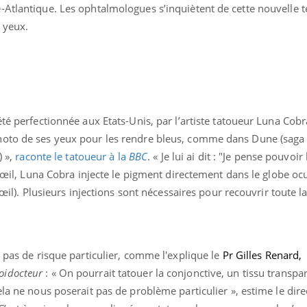
-Atlantique. Les ophtalmologues s’inquiètent de cette nouvelle 
 yeux.
été perfectionnée aux Etats-Unis, par l’artiste tatoueur Luna Cob
hoto de ses yeux pour les rendre bleus, comme dans Dune (saga 
) »,
raconte le tatoueur à la
BBC
. « Je lui ai dit : "Je pense pouvoir
l’œil, Luna Cobra injecte le pigment directement dans le globe oc
’œil). Plusieurs injections sont nécessaires pour recouvrir toute la
Fortes chaleurs :
Grossess
pourquoi le risque de
que dit 
noyade grimpe-t-il ?
e pas de risque particulier, comme l'explique le
Pr Gilles Renard,
Le Viagra pourrait-il
Le smart
freiner la propagation du
l'appren
oidocteur
: « On pourrait tatouer la conjonctive, un tissu transpa
cancer ?
lecture 
la ne nous poserait pas de problème particulier », estime le dire