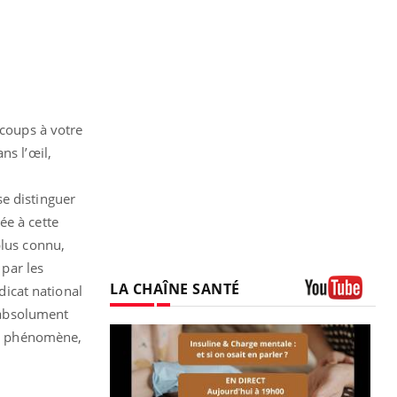
 coups à votre
ns l’œil,
se distinguer
ée à cette
plus connu,
 par les
LA CHAÎNE SANTÉ
dicat national
Youtube
e absolument
 le phénomène,