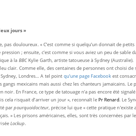
deux jours »
ipe, pas douloureux. « C’est comme si quelqu’un donnait de petits
 pression ; ensuite, c’est comme si vous aviez un peu de sable da
ique à la
BBC
Kylie Garth, artiste tatoueuse à Sydney (Australie).
eu clair. Comme elle, des centaines de personnes ont choisi de 
, Sydney, Londres… A tel point
qu’une page Facebook
est consacr
es gangs mexicains mais aussi chez les chanteurs jamaïcains. Le 
 en noir. En France, ce type de tatouage n'a pas encore été signalé
s cela risquait d’arriver un jour », reconnaît le
Pr Renard
. Le Syn
cté par
pourquoidocteur
, précise lui que « cette pratique n'exist
çais. » Les prisons américaines, elles, sont très concernées par
visée
Lockup
.