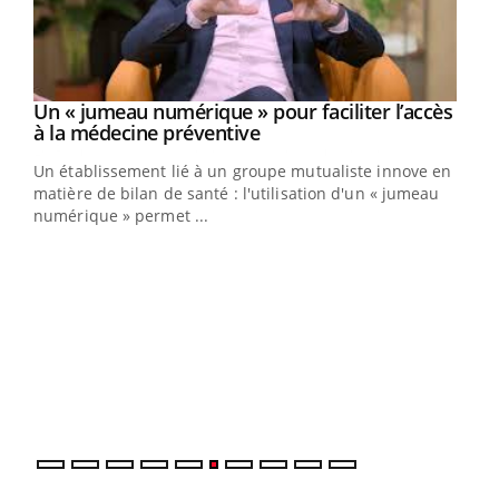
Un « jumeau numérique » pour faciliter l’accès
Youtube
Youtube
à la médecine préventive
Un établissement lié à un groupe mutualiste innove en
e
matière de bilan de santé : l'utilisation d'un « jumeau
numérique » permet ...
COU
You
Coup
vous
épis