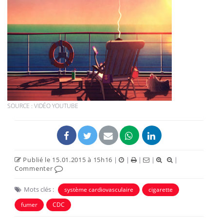
SOURCE : VIDÉO YOUTUBE
Publié le 15.01.2015 à 15h16
|
|
|
|
|
Commenter
Mots clés :
système cardiovasculaire
cigarette
fumer
CDC