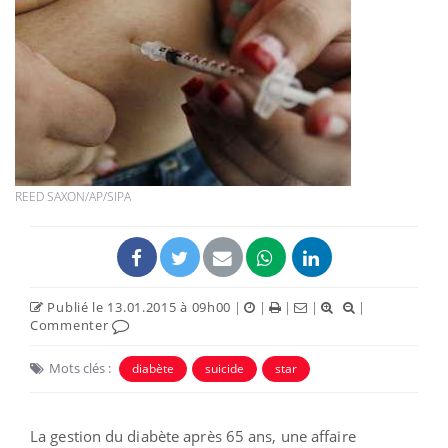
REED SAXON/AP/SIPA
Publié le 13.01.2015 à 09h00
|
|
|
|
|
Commenter
Mots clés :
diabète
suicide
star
La gestion du diabète après 65 ans, une affaire