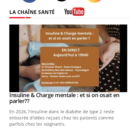
Twitter
Facebook
Instagram
LA CHAÎNE SANTÉ
Youtube
Youtube
Insuline & Charge mentale : et si on osait en
Youtube
Youtube
parler??
En 2026, l'insuline dans le diabète de type 2 reste
entourée d'idées reçues chez les patients comme
parfois chez les soignants.