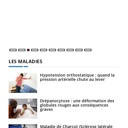
Ecz
You
pour
L'ét
Vaca
Nos 
LES MALADIES
Hypotension orthostatique : quand la
pression artérielle chute au lever
Drépanocytose : une déformation des
globules rouges aux conséquences
graves
Maladie de Charcot (Sclérose latérale