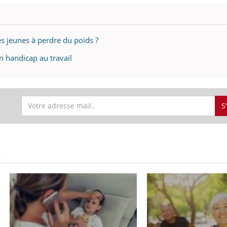
Mortalité infantile : un
Toujour
rapport s’interroge sur
comment
son taux élevé en France
empiète
sur nos 
es jeunes à perdre du poids ?
n handicap au travail
S
S