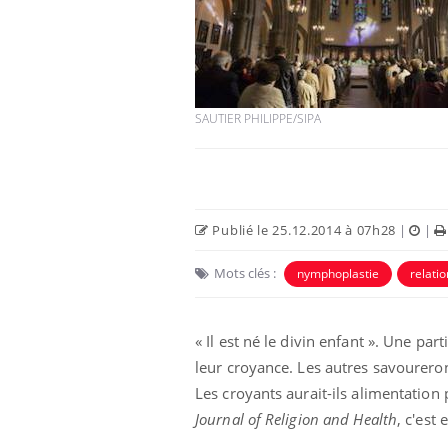
SAUTIER PHILIPPE/SIPA
Publié le 25.12.2014 à 07h28
|
|
Mots clés :
nymphoplastie
relati
« Il est né le divin enfant ». Une par
leur croyance. Les autres savourero
Les croyants aurait-ils alimentation
Journal of Religion and Health
, c'est