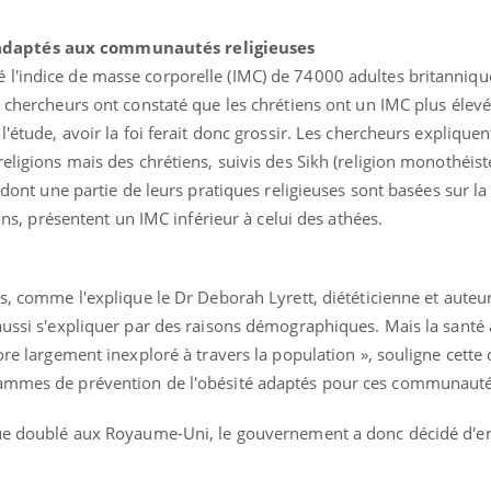
adaptés aux communautés religieuses
l'indice de masse corporelle (IMC) de 74000 adultes britanniqu
s chercheurs ont constaté que les chrétiens ont un IMC plus élevé
l'étude, avoir la foi ferait donc grossir. Les chercheurs expliquent
eligions mais des chrétiens, suivis des Sikh (religion monothéist
, dont une partie de leurs pratiques religieuses sont basées sur l
ions, présentent un IMC inférieur à celui des athées.
ls, comme l'explique le Dr Deborah Lyrett, diététicienne et auteur
Comment éviter une otite
Grossess
aussi s'expliquer par des raisons démographiques. Mais la santé 
pendant les vacances ?
naturel 
des che
ore largement inexploré à travers la population », souligne cette 
rammes de prévention de l'obésité adaptés pour ces communautés
Hantavirus : un cas
Comment
détecté chez un touriste
écrans 
que doublé aux Royaume-Uni, le gouvernement a donc décidé d'en
en France