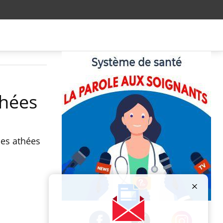
thées
les athées
Publicité