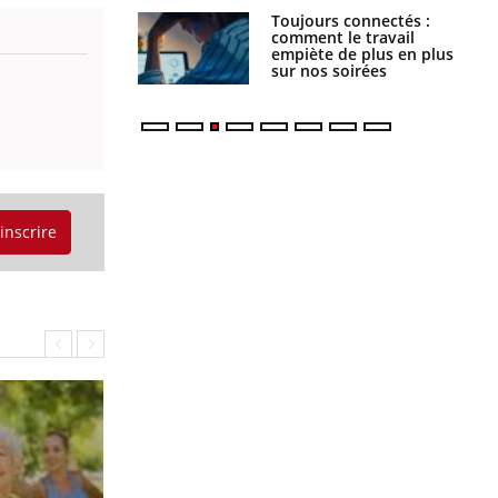
s connectés :
Les médicaments GLP-1
 le travail
protègent-ils aussi les os
 de plus en plus
?
soirées
'inscrire