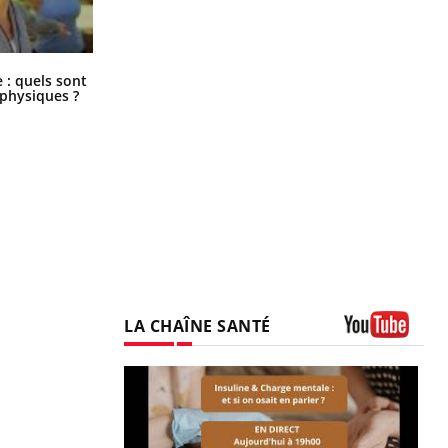
Comment éviter une otite pendant
: quels sont
les vacances ?
 physiques ?
LA CHAÎNE SANTÉ
Youtube