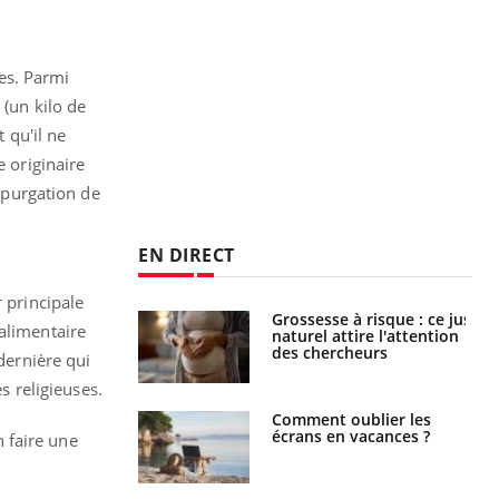
es. Parmi
 (un kilo de
 qu'il ne
e originaire
a purgation de
EN DIRECT
 principale
e à risque : ce jus
Cancer colorectal : une
alimentaire
attire l'attention
stratégie simple aurait
rcheurs
changé la donne au Pays
dernière qui
basque
 religieuses.
 oublier les
Chikungunya, dengue,
en vacances ?
West Nile : que se passe-
 faire une
t-il dans le sud de la
France ?