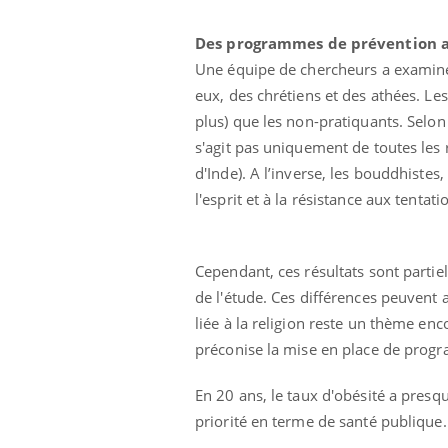
Des programmes de prévention 
Une équipe de chercheurs a examiné 
eux, des chrétiens et des athées. Le
plus) que les non-pratiquants. Selon 
s'agit pas uniquement de toutes les r
d'Inde). A l’inverse, les bouddhistes
l'esprit et à la résistance aux tentat
Cependant, ces résultats sont partie
Mon enfant est-il trop
de l'étude. Ces différences peuvent 
sensible ou simplement
très empathique ?
liée à la religion reste un thème enc
préconise la mise en place de prog
Bébés, jeunes enfants :
quelle trousse à
En 20 ans, le taux d'obésité a pres
pharmacie pour les
priorité en terme de santé publique.
vacances ?