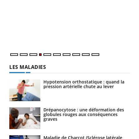
Dia
You
Le 
pers
ques
LES MALADIES
Hypotension orthostatique : quand la
pression artérielle chute au lever
Drépanocytose : une déformation des
globules rouges aux conséquences
graves
Maladie de Charcot (Sclérose latérale