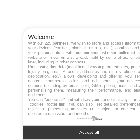
Welcome
With our 225
partners
, we wish to store and access informat
your devices (cookies, pixels in emails, etc.), combine and
your personal data with our partners, whether collected o
website or in our emails, already held by some of us, or ob
later, including in other contexts.
Processing this data (identifiers, browsing, preferences, purc
loyalty programs, IP, postal addresses and emails, phone, p
geolocation, etc.) allows developing and offering you ser
content, commercial offers and ads across your devic
screens (including by email, post, SMS, phone, audio, and v
personalising them, measuring their performance, and ana
audiences.
You can "accept all" and withdraw your consent at any time v
"cookies" footer link
. You can also "set detailed preference
object to processing activities not subject to consent.
choices remain valid for 6 months.
powered by
Accept all