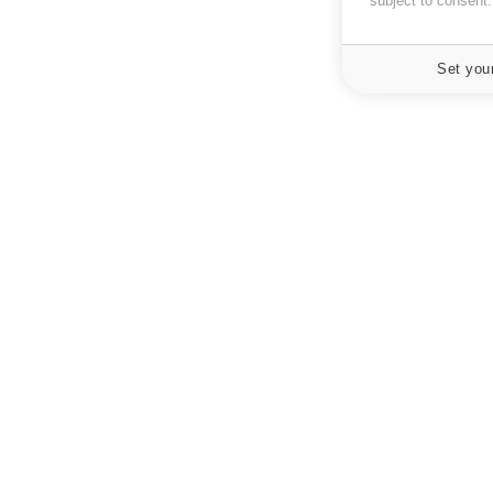
subject to consent
Set you
À PROPOS
NEWSLETT
Recevez toute