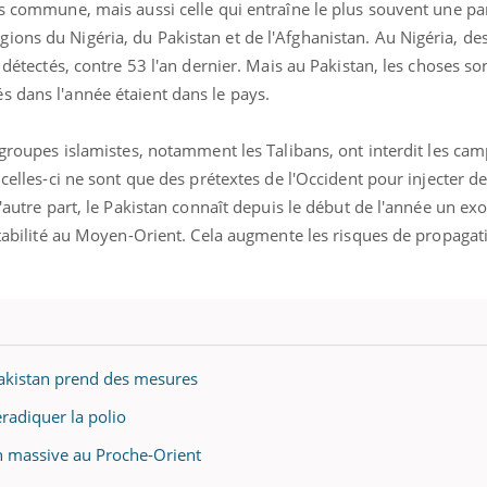
us commune, mais aussi celle qui entraîne le plus souvent une par
ions du Nigéria, du Pakistan et de l'Afghanistan. Au Nigéria, de
é détectés, contre 53 l'an dernier. Mais au Pakistan, les choses so
s dans l'année étaient dans le pays.
s groupes islamistes, notamment les Talibans, ont interdit les ca
 celles-ci ne sont que des prétextes de l'Occident pour injecter d
D'autre part, le Pakistan connaît depuis le début de l'année un ex
nstabilité au Moyen-Orient. Cela augmente les risques de propagat
 Pakistan prend des mesures
uline & Charge mentale : et si on
Eczéma Chronique des
tube
Youtube
Youtube
Y
it en parler??
préparer pour l’été !
éradiquer la polio
026, l'insuline dans le diabète de type 2
L'été arrive… et avec lui,
n massive au Proche-Orient
e entourée d'idées reçues chez les
rythme de vie ! Vacances, 