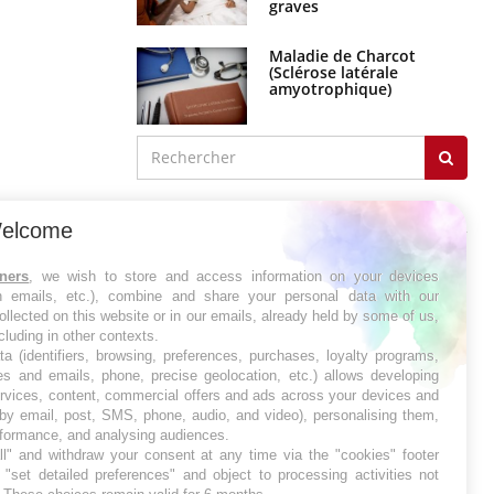
graves
Maladie de Charcot
(Sclérose latérale
amyotrophique)
J'AI MAL
elcome
tners
, we wish to store and access information on your devices
in emails, etc.), combine and share your personal data with our
ollected on this website or in our emails, already held by some of us,
ncluding in other contexts.
ta (identifiers, browsing, preferences, purchases, loyalty programs,
es and emails, phone, precise geolocation, etc.) allows developing
ervices, content, commercial offers and ads across your devices and
 by email, post, SMS, phone, audio, and video), personalising them,
rformance, and analysing audiences.
l" and withdraw your consent at any time via the "cookies" footer
"set detailed preferences" and object to processing activities not