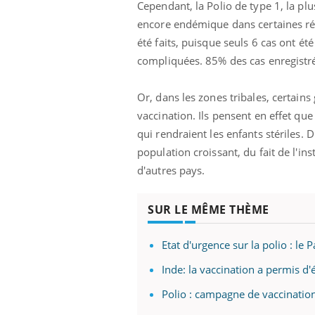
Cependant, la Polio de type 1, la pl
encore endémique dans certaines rég
été faits, puisque seuls 6 cas ont ét
compliquées. 85% des cas enregistré
Or, dans les zones tribales, certain
vaccination. Ils pensent en effet que
qui rendraient les enfants stériles. 
population croissant, du fait de l'i
d'autres pays.
SUR LE MÊME THÈME
Etat d'urgence sur la polio : le
 Mains :
Carence en fer : comprendre pour
Ins
Youtube
You
Youtube
Youtube
prévenir
osa
Inde: la vaccination a permis d'
aciles à aborder...
Fatigue, irritabilité, brouillard mental ou
En 2
Polio : campagne de vaccinatio
poser des
même alopécie… Les symptômes de la
rest