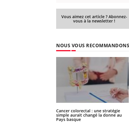
'un proche c'est
carence en fer sont multiples ce qui la rend
pat
...
Vous aimez cet article ? Abonnez-
vous à la newsletter !
NOUS VOUS RECOMMANDON
Cancer colorectal : une stratégie
simple aurait changé la donne au
Pays basque