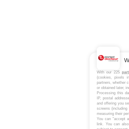
W
With our 225
par
(cookies, pixels 
partners, whether c
or obtained later, i
Processing this da
IP, postal address
and offering you s
screens (including
measuring their pe
You can "accept al
link
. You can also 