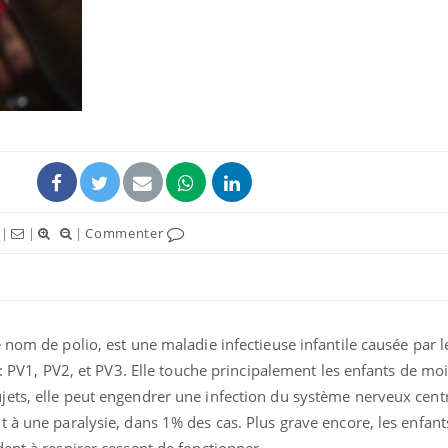
Pourquoi votre ventre
Pourquo
gâche-t-il les premiers
de prot
jours de vos vacances ?
finalem
Fortes chaleurs :
Grossess
pourquoi le risque de
que dit 
noyade grimpe-t-il ?
|
|
|
Commenter
Le Viagra pourrait-il
Le smart
freiner la propagation du
l'appren
cancer ?
lecture 
 nom de polio, est une maladie infectieuse infantile causée par le
 : PV1, PV2, et PV3. Elle touche principalement les enfants de mo
ets, elle peut engendrer une infection du système nerveux centr
t à une paralysie, dans 1% des cas. Plus grave encore, les enfan
ent à respirer cessent de fonctionner.