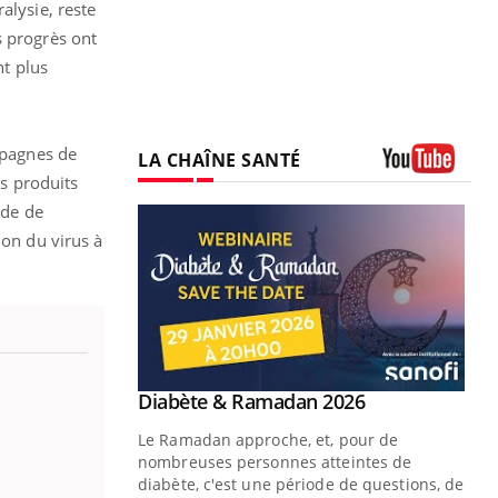
alysie, reste
s progrès ont
nt plus
mpagnes de
LA CHAÎNE SANTÉ
es produits
Youtube
ode de
ion du virus à
Youtube
 Mains : se
Diabète & Ramadan 2026
Youtube
outube
Le Ramadan approche, et, pour de
 un tout nouveau
nombreuses personnes atteintes de
plage, piscine,
diabète, c'est une période de questions, de