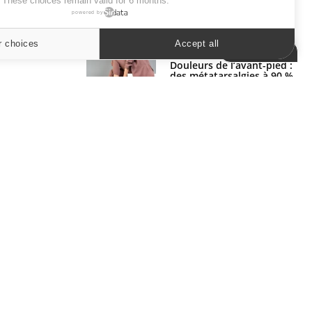
. These choices remain valid for 6 months.
powered by
SYMPTÔMES
r choices
Accept all
Cookies settings
Douleurs de l’avant-pied :
des métatarsalgies à 90 %
liées à problème d’appui
Mauvaise haleine : il faut
améliorer l’hygiène
bucco-dentaire
ER
s les semaines les meilleures