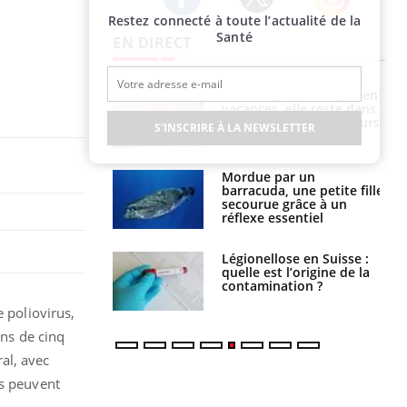
Restez connecté à toute l’actualité de la
Twitter
Facebook
Instagram
Santé
EN DIRECT
i manger moins
Mordue par une tique en
éines pourrait
vacances, elle reste dans
ent être bénéfique
le coma pendant 42 jours
S'INSCRIRE À LA NEWSLETTER
e et chaleur : ce
Mordue par un
la science
barracuda, une petite fille
secourue grâce à un
réflexe essentiel
phone nuit-il à
Légionellose en Suisse :
tissage de la
quelle est l’origine de la
?
contamination ?
 poliovirus,
ins de cinq
al, avec
ts peuvent