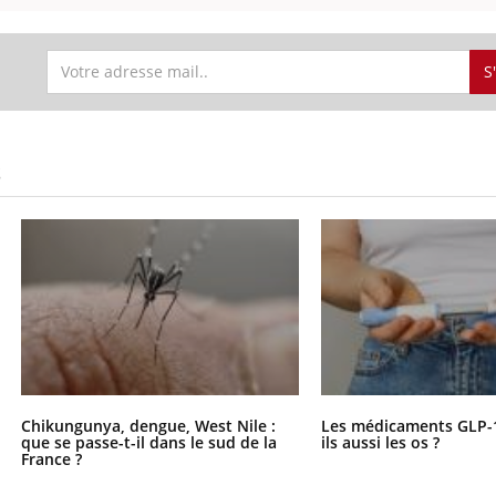
ients comme parfois chez les soignants.
soleil, activités en plein
sont ...
S
S
Chikungunya, dengue, West Nile :
Les médicaments GLP-
que se passe-t-il dans le sud de la
ils aussi les os ?
France ?