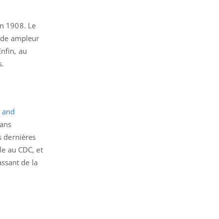
en 1908. Le
nde ampleur
nfin, au
s.
l and
 ans
s dernières
lle au CDC, et
ssant de la