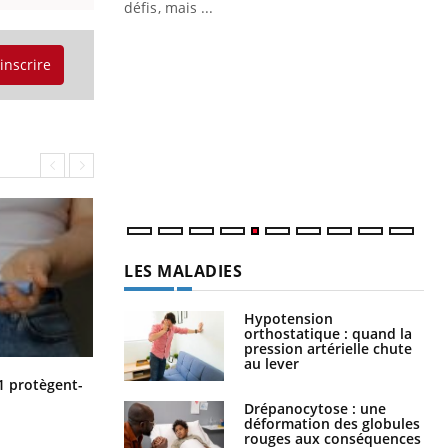
 air… Nos mains
défis, mais ...
Un
You
fac
'inscrire
pr
Un 
mut
san
num
LES MALADIES
Hypotension
orthostatique : quand la
pression artérielle chute
au lever
Cytomégalovirus : ce qui change
1 protègent-
dans la prise en charge des femmes
Drépanocytose : une
enceintes
déformation des globules
rouges aux conséquences