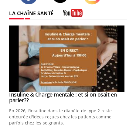
Twitter
Facebook
Instagram
LA CHAÎNE SANTÉ
Youtube
Youtube
Insuline & Charge mentale : et si on osait en
Youtube
Youtube
parler??
En 2026, l'insuline dans le diabète de type 2 reste
entourée d'idées reçues chez les patients comme
parfois chez les soignants.