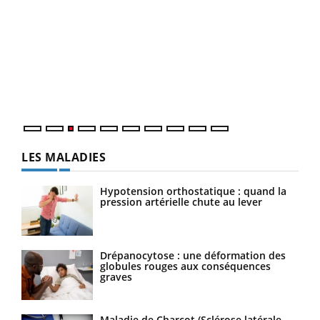
Ecz
You
pour
L'ét
Vaca
Nos 
LES MALADIES
Hypotension orthostatique : quand la
pression artérielle chute au lever
Drépanocytose : une déformation des
globules rouges aux conséquences
graves
Maladie de Charcot (Sclérose latérale