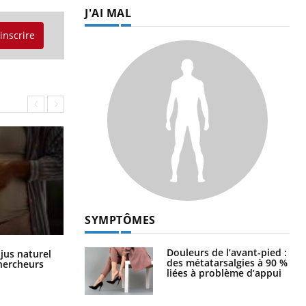
J'AI MAL
'inscrire
SYMPTÔMES
Comment oublier les écrans en
Douleurs de l’avant-pied :
 jus naturel
vacances ?
des métatarsalgies à 90 %
chercheurs
liées à problème d’appui