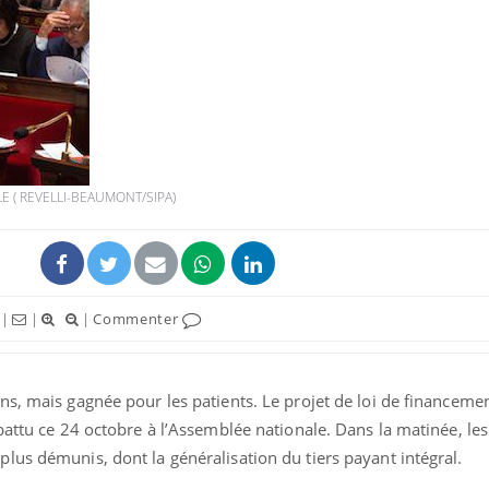
Comment oublier les
Chikung
écrans en vacances ?
West Nil
t-il dan
France ?
E ( REVELLI-BEAUMONT/SIPA)
Toujours connectés :
Les méd
comment le travail
protègen
empiète de plus en plus
?
sur nos soirées
Cancer colorectal : une
Cytomég
|
|
|
Commenter
stratégie simple aurait
change d
changé la donne au Pays
charge 
basque
enceint
s, mais gagnée pour les patients. Le projet de loi de financemen
battu ce 24 octobre à l’Assemblée nationale. Dans la matinée, le
lus démunis, dont la généralisation du tiers payant intégral.