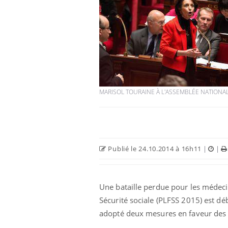
Hantavirus : un cas
détecté chez un touriste
en France
MARISOL TOURAINE À L'ASSEMBLÉE NATIONAL
Mortalité infantile : un
rapport s’interroge sur
son taux élevé en France
Grossesse à risque : ce jus
Publié le 24.10.2014 à 16h11
|
|
naturel attire l'attention
des chercheurs
Une bataille perdue pour les médecin
Sécurité sociale (PLFSS 2015) est dé
adopté deux mesures en faveur des p