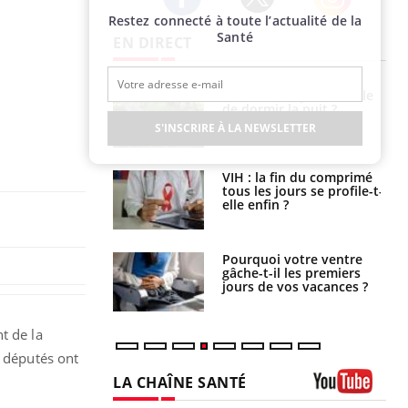
Restez connecté à toute l’actualité de la
Twitter
Facebook
Instagram
Santé
EN DIRECT
unya, dengue,
La sieste empêche-t-elle
e : que se passe-
de dormir la nuit ?
s le sud de la
S'INSCRIRE À LA NEWSLETTER
icaments GLP-1
VIH : la fin du comprimé
t-ils aussi les os
tous les jours se profile-t-
elle enfin ?
alovirus : ce qui
Pourquoi votre ventre
ans la prise en
gâche-t-il les premiers
des femmes
jours de vos vacances ?
es
t de la
s députés ont
LA CHAÎNE SANTÉ
Youtube