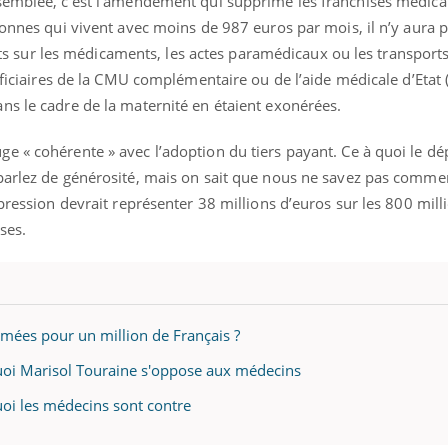
semblée, c’est l’amendement qui supprime les franchises médica
sonnes qui vivent avec moins de 987 euros par mois, il n’y aura 
ur les médicaments, les actes paramédicaux ou les transports 
néficiaires de la CMU complémentaire ou de l’aide médicale d’Etat 
ns le cadre de la maternité en étaient exonérées.
e « cohérente » avec l’adoption du tiers payant. Ce à quoi le 
parlez de générosité, mais on sait que nous ne savez pas comme
ppression devrait représenter 38 millions d’euros sur les 800 mil
ses.
imées pour un million de Français ?
quoi Marisol Touraine s'oppose aux médecins
uoi les médecins sont contre