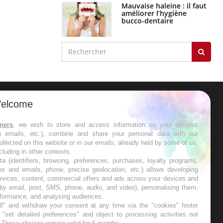
Mauvaise haleine : il faut
améliorer l’hygiène
bucco-dentaire
elcome
ER
tners
, we wish to store and access information on your devices
in emails, etc.), combine and share your personal data with our
s les semaines les meilleures
ollected on this website or in our emails, already held by some of us,
ncluding in other contexts.
ta (identifiers, browsing, preferences, purchases, loyalty programs,
es and emails, phone, precise geolocation, etc.) allows developing
ervices, content, commercial offers and ads across your devices and
 by email, post, SMS, phone, audio, and video), personalising them,
RE
rformance, and analysing audiences.
l" and withdraw your consent at any time via the "cookies" footer
"set detailed preferences" and object to processing activities not