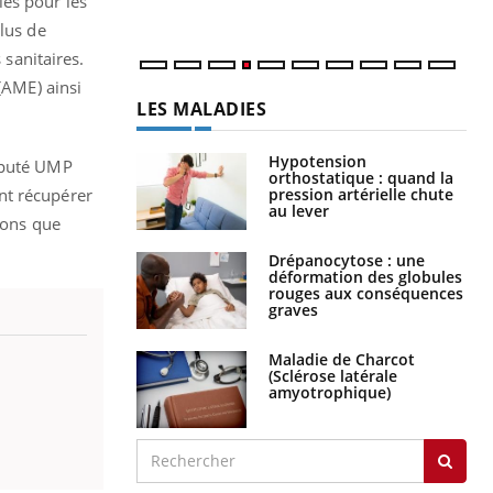
les pour les
plus de
sanitaires.
(AME) ainsi
LES MALADIES
Hypotension
député UMP
orthostatique : quand la
pression artérielle chute
nt récupérer
au lever
lions que
Drépanocytose : une
déformation des globules
rouges aux conséquences
graves
Maladie de Charcot
(Sclérose latérale
amyotrophique)