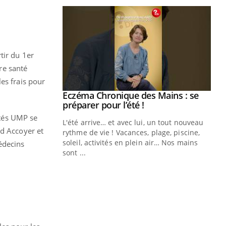
tir du 1er
ire santé
es frais pour
ale : et si on
Eczéma Chronique des Mains : se
Youtube
ube
Youtube
préparer pour l’été !
utés UMP se
e diabète de type 2
L'été arrive… et avec lui, un tout nouveau
rd Accoyer et
çues chez les
rythme de vie ! Vacances, plage, piscine,
ez les soignants.
soleil, activités en plein air… Nos mains
édecins
sont ...
Di
You
Le 
nom
dia
défi