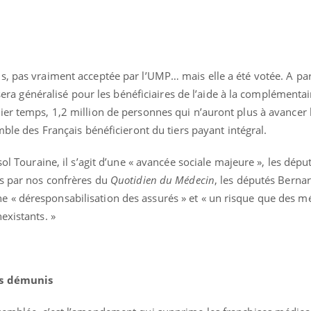
s, pas vraiment acceptée par l’UMP… mais elle a été votée. A par
l sera généralisé pour les bénéficiaires de l’aide à la complémenta
er temps, 1,2 million de personnes qui n’auront plus à avancer l
mble des Français bénéficieront du tiers payant intégral.
ence en fer : comprendre pour
Insuline & Charge ment
tube
Youtube
Youtube
Yout
venir
osait en parler??
sol Touraine, il s’agit d’une « avancée sociale majeure », les dép
gue, irritabilité, brouillard mental ou
En 2026, l'insuline dans l
és par nos confrères du
Quotidien du Médecin
, les députés Berna
e alopécie… Les symptômes de la
reste entourée d'idées re
nce en fer sont multiples ce qui la rend
patients comme parfois ch
 « déresponsabilisation des assurés » et « un risque que des m
existants. »
us démunis