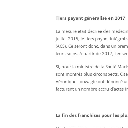
Tiers payant généralisé en 2017
La mesure était décriée des médecin
juillet 2015, le tiers payant intégra
(ACS). Ce seront donc, dans un premi
leurs soins. A partir de 2017, l’ense
Eczéma Chronique des Mains :
Car
Youtube
You
Youtube
expliquer ma maladie
pré
Si, pour la ministre de la Santé Mari
Il y a des sujets qui sont faciles à aborder...
Fati
sont montrés plus circonspects. Cit
d'autres non ! D'un côté, poser des
mêm
questions sur la maladie d'un proche c'est
care
Véronique Louwagie ont dénoncé une
montrer ...
...
facturent un nombre accru d’actes in
La fin des franchises pour les pl