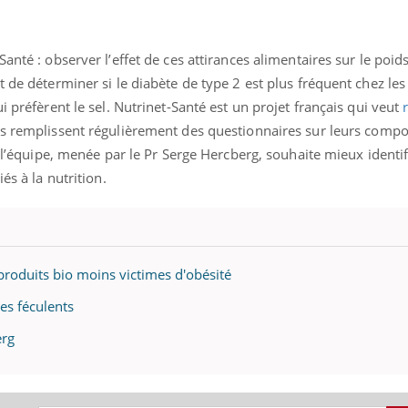
ients comme parfois chez les soignants.
soleil, activités en plein
sont ...
anté : observer l’effet de ces attirances alimentaires sur le poids
t de déterminer si le diabète de type 2 est plus fréquent chez le
i préfèrent le sel. Nutrinet-Santé est un projet français qui veut
nts remplissent régulièrement des questionnaires sur leurs comp
, l’équipe, menée par le Pr Serge Hercberg, souhaite mieux identif
és à la nutrition.
produits bio moins victimes d'obésité
es féculents
erg