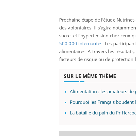
'un proche c'est
carence en fer sont multiples ce qui la rend
pat
...
Prochaine étape de l’étude Nutrinet-S
des volontaires. Il s’agira notammen
sucre, et l’hypertension chez ceux qu
500 000 internautes
. Les participa
alimentaires. A travers les résultats
facteurs de risque ou de protection li
SUR LE MÊME THÈME
Alimentation : les amateurs de 
Pourquoi les Français boudent l
La bataille du pain du Pr Hercb