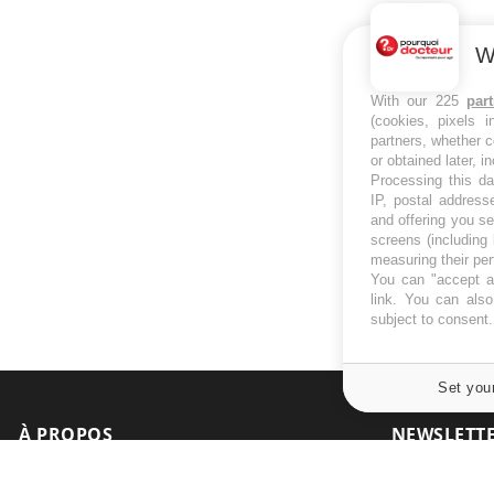
W
With our 225
par
(cookies, pixels 
partners, whether c
or obtained later, i
Processing this da
IP, postal address
and offering you s
screens (including
measuring their pe
You can "accept al
link
. You can also 
subject to consent
Set you
À PROPOS
NEWSLETT
Recevez toute