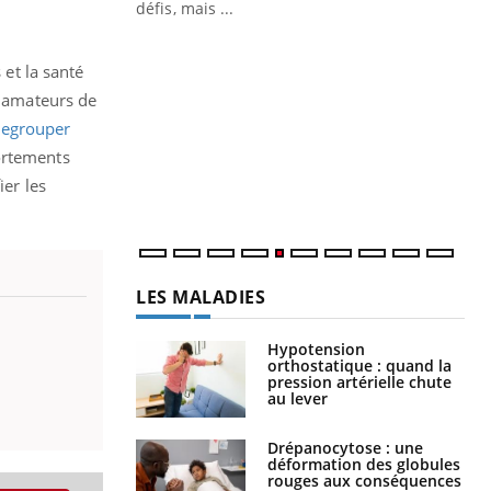
 air… Nos mains
défis, mais ...
Un
You
fac
 et la santé
pr
s amateurs de
regrouper
Un 
mut
ortements
san
ier les
num
LES MALADIES
Hypotension
orthostatique : quand la
pression artérielle chute
au lever
Drépanocytose : une
déformation des globules
rouges aux conséquences