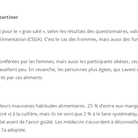
 tartiner
pour le « gras-salé », selon les résultats des questionnaires, val
’Alimentation (CSGA). C’est le cas des hommes, mais aussi des fu
préférées par les femmes, mais aussi les participants obèses, ce
ravaillent peu. En revanche, les personnes plus âgées, qui savent 
rés par ces aliments.
 leurs mauvaises habitudes alimentaires. 25 % d’entre eux mange
uline & Charge mentale : et si on
Eczéma Chronique des
tube
Youtube
ucré ») à la cuillère, mais ils ne sont que 2 % à le faire systémati
Youtube
Y
it en parler??
préparer pour l’été !
lat avant de l’avoir goûté. Les médecins s’accordent à déconseille
026, l'insuline dans le diabète de type 2
L'été arrive… et avec lui,
 l'a adoptée.
e entourée d'idées reçues chez les
rythme de vie ! Vacances, 