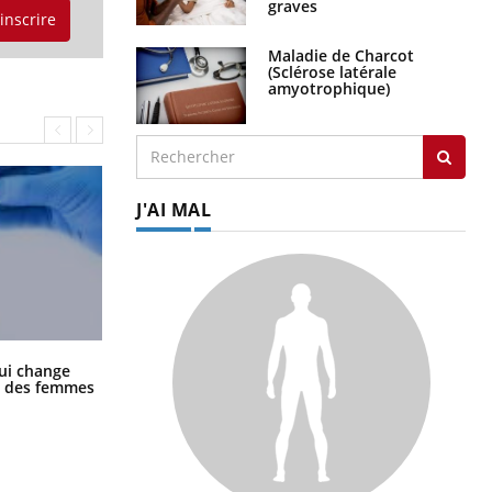
graves
'inscrire
Maladie de Charcot
(Sclérose latérale
amyotrophique)
J'AI MAL
La sieste empêche-t-elle de dormir
ui change
la nuit ?
ge des femmes