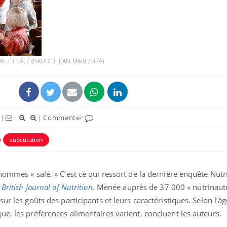
Fortes chaleurs :
Grossess
pourquoi le risque de
que dit 
AS ET SALÉ (BAUDET JEAN-MARC/SIPA)
noyade grimpe-t-il ?
Le Viagra pourrait-il
Le smart
freiner la propagation du
l'appren
cancer ?
lecture 
|
|
|
Commenter
substitution
Pourquoi manger moins
Mordue 
de protéines pourrait
vacances
finalement être bénéfique
le coma
hommes « salé. » C’est ce qui ressort de la dernière enquête Nutr
e
British Journal of Nutrition
. Menée auprès de 37 000 « nutrinaute
ur les goûts des participants et leurs caractéristiques. Selon l’âge
e, les préférences alimentaires varient, concluent les auteurs.