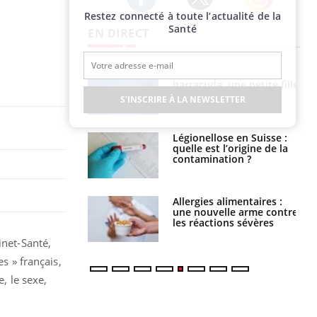
Restez connecté à toute l’actualité de la
Twitter
Facebook
Instagram
Santé
EN DIRECT
e et chaleur : ce
Mordue par un
la science
barracuda, une petite fille
secourue grâce à un
S'INSCRIRE À LA NEWSLETTER
réflexe essentiel
phone nuit-il à
Légionellose en Suisse :
tissage de la
quelle est l’origine de la
?
contamination ?
par une tique en
Allergies alimentaires :
, elle reste dans
une nouvelle arme contre
 pendant 42 jours
les réactions sévères
inet-Santé,
s » français,
, le sexe,