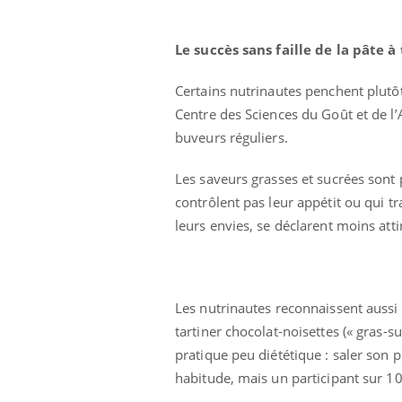
Le succès sans faille de la pâte à
Certains nutrinautes penchent plutôt 
Centre des Sciences du Goût et de l
buveurs réguliers.
Les saveurs grasses et sucrées sont 
contrôlent pas leur appétit ou qui t
leurs envies, se déclarent moins atti
Les nutrinautes reconnaissent aussi
 Mains :
Carence en fer : comprendre pour
Ins
Youtube
You
tartiner chocolat-noisettes (« gras-s
Youtube
Youtube
prévenir
osa
pratique peu diététique : saler son p
aciles à aborder...
Fatigue, irritabilité, brouillard mental ou
En 2
habitude, mais un participant sur 10
poser des
même alopécie… Les symptômes de la
rest