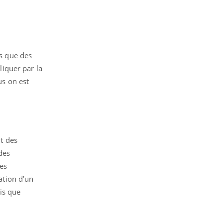
es que des
liquer par la
us on est
it des
des
les
ration d’un
is que