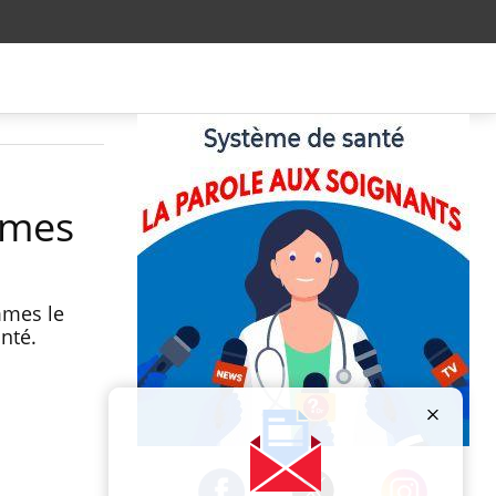
mmes
mmes le
anté.
Publicité