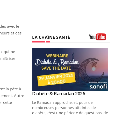
idés avec le
meurs et des
LA CHAÎNE SANTÉ
Youtube
ux qui ne
maîtriser
nt la pâte à
Youtube
 Mains : se
Diabète & Ramadan 2026
Youtube
quement. Autre
outube
r cette
Le Ramadan approche, et, pour de
 un tout nouveau
nombreuses personnes atteintes de
plage, piscine,
diabète, c'est une période de questions, de