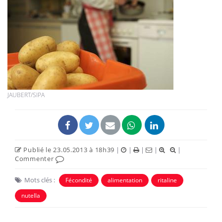
JAUBERT/SIPA
Publié le 23.05.2013 à 18h39
|
|
|
|
|
Commenter
Mots clés :
Fécondité
alimentation
ritaline
nutella