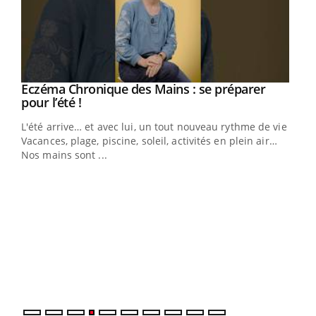
Eczéma Chronique des Mains : se préparer
Youtube
Youtube
pour l’été !
L'été arrive… et avec lui, un tout nouveau rythme de vie !
Vacances, plage, piscine, soleil, activités en plein air…
Nos mains sont ...
Dia
You
Le 
pers
ques