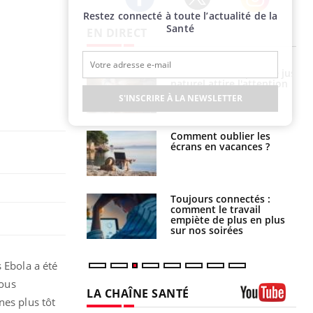
Restez connecté à toute l’actualité de la
Twitter
Facebook
Instagram
Santé
EN DIRECT
e à risque : ce jus
Cancer colorectal : une
attire l'attention
stratégie simple aurait
rcheurs
changé la donne au Pays
S'INSCRIRE À LA NEWSLETTER
basque
 oublier les
Chikungunya, dengue,
en vacances ?
West Nile : que se passe-
t-il dans le sud de la
France ?
s connectés :
Les médicaments GLP-1
 le travail
protègent-ils aussi les os
 de plus en plus
?
soirées
 Ebola a été
sous
LA CHAÎNE SANTÉ
nes plus tôt
Youtube