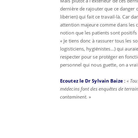
Mais plutôt à l'extérieur de ces derni
dernière de rajouter que ce danger c
libérien) qui fait ce travail-là. Car d
attention majeure comme dans les ce
notion que les patients sont positifs
« Je tiens donc à rassurer tous les 
logisticiens, hygiénistes...) qui aur
respecter pour se protéger en fonctio
personnel qui nous guette, on a vrai
Ecoutez le Dr Sylvain Baize
:
« Tou
médecins font des enquêtes de terrain
contaminent.
»