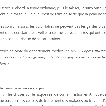
strict. D'abord la tenue ordinaire, puis le tablier, la surblouse, 
 enfin le masque. Le but : c'est de faire en sorte que la peau ne s
r des combinaisons, les volontaires ne peuvent pas les garder plus
ent donc constamment veiller à ce que les volontaires qui ont t
mbinaison, au risque de se contaminer.
ectrice adjointe du département médical de MSF :
« Après utilisati
s car elles sont à usage unique. Seuls les équipements en caoutch
lore.
»
 la zone la moins à risque
ircir les choses sur le risque réel de contamination en Afrique de
itue pas dans les centres de traitement des malades où travaille l'