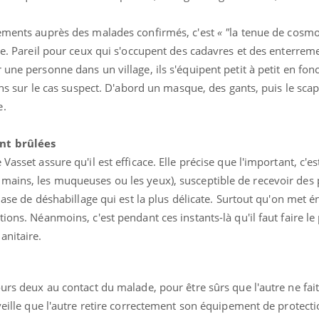
tements auprès des malades confirmés, c'est
« "
la tenue de cosmo
lle. Pareil pour ceux qui s'occupent des cadavres et des enterrem
une personne dans un village, ils s'équipent petit à petit en fon
isins sur le cas suspect. D'abord un masque, des gants, puis le sc
e.
nt brûlées
asset assure qu'il est efficace. Elle précise que l'important, c'es
mains, les muqueuses ou les yeux), susceptible de recevoir des 
 phase de déshabillage qui est la plus délicate. Surtout qu'on me
ions. Néanmoins, c'est pendant ces instants-là qu'il faut faire le
anitaire.
ours deux au contact du malade, pour être sûrs que l'autre ne fait
veille que l'autre retire correctement son équipement de protectio