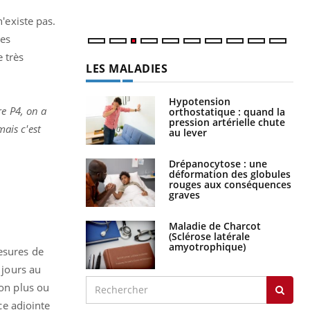
'existe pas.
les
 très
LES MALADIES
Hypotension
e P4, on a
orthostatique : quand la
pression artérielle chute
mais c'est
au lever
Drépanocytose : une
déformation des globules
rouges aux conséquences
graves
Maladie de Charcot
(Sclérose latérale
amyotrophique)
esures de
 jours au
ion plus ou
ce adjointe