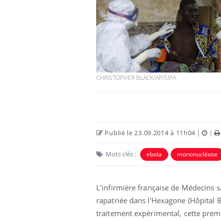
Mon enfant est-il trop
sensible ou simplement
très empathique ?
CHRISTOPHER BLACK/AP/SIPA
Bébés, jeunes enfants :
quelle trousse à
pharmacie pour les
vacances ?
Publié le 23.09.2014 à 11h04
|
|
Syndrome métabolique :
quels sont les meilleurs
Mots clés :
ebola
mononucléose
exercices physiques ?
L’infirmière française de Médecins s
rapatriée dans l'Hexagone (Hôpital Bé
traitement expérimental, cette premi