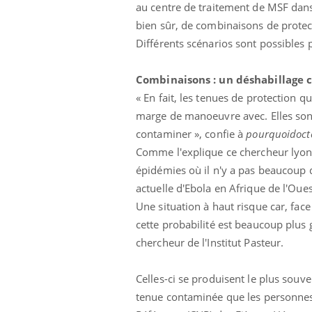
au centre de traitement de MSF dans 
bien sûr, de combinaisons de protect
Différents scénarios sont possibles
Combinaisons : un déshabillage c
« En fait, les tenues de protection 
marge de manoeuvre avec. Elles sont
Eczéma Chronique des Mains :
Car
Youtube
You
contaminer », confie à
pourquoidoc
Youtube
expliquer ma maladie
pré
Comme l'explique ce chercheur lyonn
Il y a des sujets qui sont faciles à aborder...
Fati
épidémies où il n'y a pas beaucoup d
d'autres non ! D'un côté, poser des
mêm
actuelle d'Ebola en Afrique de l'Oue
questions sur la maladie d'un proche c'est
care
Une situation à haut risque car, face
montrer ...
...
cette probabilité est beaucoup plus 
chercheur de l'Institut Pasteur.
Celles-ci se produisent le plus souve
tenue contaminée que les personnes c