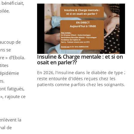
bénéficiait,
ilée.
beaucoup de
ans se
ale : et si on
re » d'Ebola.
ube
ites
e diabète de type 2
l'épidémie
çues chez les
es.
ez les soignants.
ont fatigués,
Eczéma Chronique des Mains : se
Di
Youtube
You
», rajoute ce
Youtube
préparer pour l’été !
Le 
L'été arrive… et avec lui, un tout nouveau
nom
rythme de vie ! Vacances, plage, piscine,
dia
enlèvent la
soleil, activités en plein air… Nos mains
défi
nal de
sont ...