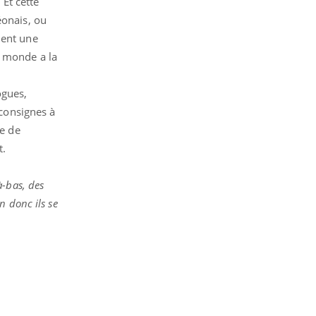
 Et cette
éonais, ou
ément une
e monde a la
ogues,
 consignes à
ie de
t.
à-bas, des
n donc ils se