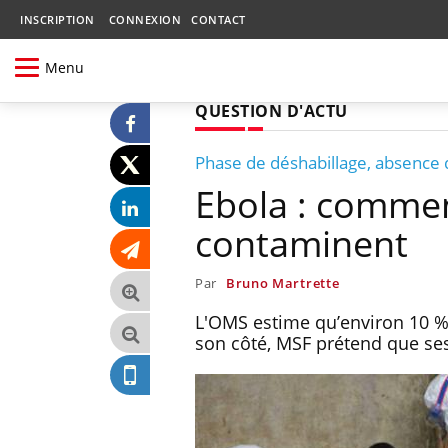
INSCRIPTION
CONNEXION
CONTACT
Menu
QUESTION D'ACTU
Phase de déshabillage, absence d
Ebola : commen
contaminent
Par
Bruno Martrette
L'OMS estime qu’environ 10 % 
son côté, MSF prétend que ses 