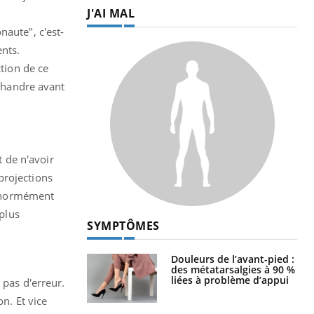
J'AI MAL
naute", c'est-
ents.
ction de ce
aphandre avant
t de n'avoir
projections
t énormément
 plus
SYMPTÔMES
Douleurs de l’avant-pied :
des métatarsalgies à 90 %
liées à problème d’appui
 pas d'erreur.
n. Et vice