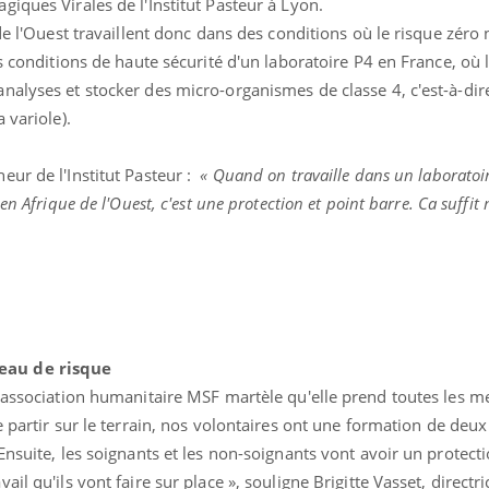
iques Virales de l'Institut Pasteur à Lyon.
de l'Ouest travaillent donc dans des conditions où le risque zéro n
s conditions de haute sécurité d'un laboratoire P4 en France, où 
alyses et stocker des micro-organismes de classe 4, c'est-à-dire
 variole).
heur de l'Institut Pasteur :
« Quand on travaille dans un laboratoir
en Afrique de l'Ouest, c'est une protection et
point barre. Ca suffit 
eau de risque
l'association humanitaire MSF martèle qu'elle prend toutes les m
 partir sur le terrain, nos volontaires ont une formation de deux
Ensuite, les soignants et les non-soignants vont avoir un protect
il qu'ils vont faire sur place », souligne Brigitte Vasset, directri