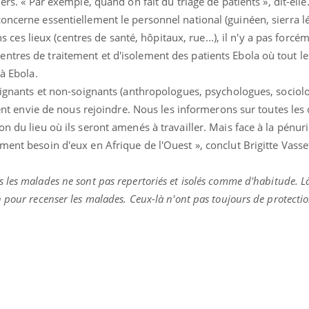
ers. «
Par exemple, quand on fait du triage de patients », dit-elle.
oncerne essentiellement le personnel national (guinéen, sierra l
ans ces lieux (centres de santé, hôpitaux, rue...), il n'y a pas forc
ntres de traitement et d'isolement des patients Ebola où tout l
 à Ebola.
soignants et non-soignants (anthropologues, psychologues, sociol
aient envie de nous rejoindre. Nous les informerons sur toutes les
n du lieu où ils seront amenés à travailler. Mais face à la pénur
ment besoin d'eux en Afrique de l'Ouest », conclut Brigitte Vasse
s les malades ne sont pas
repertoriés et isolés comme d'habitude. L
 pour recenser les malades. Ceux-là n'ont pas toujours de protectio