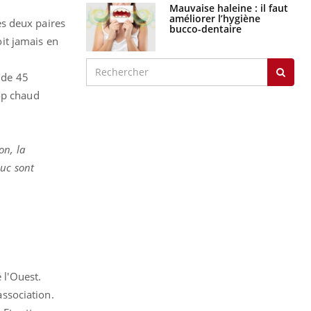
Mauvaise haleine : il faut
améliorer l’hygiène
les deux paires
bucco-dentaire
oit jamais en
 de 45
rop chaud
on, la
ouc sont
 l'Ouest.
association.