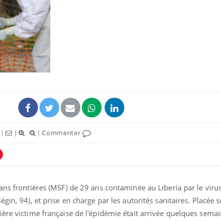
Comment éviter une otite
Grossess
pendant les vacances ?
naturel 
des che
Hantavirus : un cas
Comment
détecté chez un touriste
écrans 
en France
|
|
|
Commenter
Mortalité infantile : un
Toujour
rapport s’interroge sur
comment
son taux élevé en France
empiète
sur nos 
ans frontières (MSF) de 29 ans contaminée au Liberia par le virus
gin, 94), et prise en charge par les autorités sanitaires. Placée 
ère victime française de l'épidémie était arrivée quelques semai