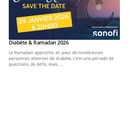
Youtube
Diabète & Ramadan 2026
Un « jumeau numérique » pour faciliter l’accès
Youtube
Youtube
Youtube
à la médecine préventive
Le Ramadan approche, et, pour de nombreuses
Un établissement lié à un groupe mutualiste innove en
personnes atteintes de diabète, c'est une période de
matière de bilan de santé : l'utilisation d'un « jumeau
questions, de défis, mais ...
numérique » permet ...
COU
You
Coup
vous
épis