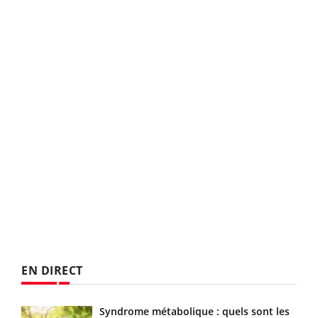
EN DIRECT
Syndrome métabolique : quels sont les
Mortalité infantile : un rapport