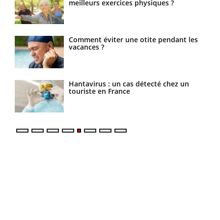
meilleurs exercices physiques ?
s’interroge sur son taux élevé en France
Comment éviter une otite pendant les
Grossesse à risque : ce jus naturel attire
vacances ?
l'attention des chercheurs
Hantavirus : un cas détecté chez un
Comment oublier les écrans en
touriste en France
vacances ?