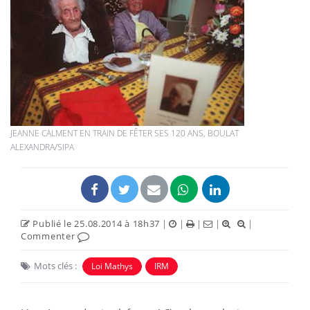
JEANNE CALMENT EN TRAIN DE FÊTER SES 120 ANS, BOULAT
ALEXANDRA/SIPA
Publié le 25.08.2014 à 18h37
|
|
|
|
|
Commenter
Mots clés :
Loi Mathys
IRM