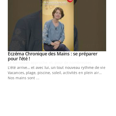
Youtube
Eczéma Chronique des Mains : se préparer
Diabète & Ramadan 2026
Youtube
Youtube
Youtube
pour l’été !
Le Ramadan approche, et, pour de nombreuses
L'été arrive… et avec lui, un tout nouveau rythme de vie !
personnes atteintes de diabète, c'est une période de
Vacances, plage, piscine, soleil, activités en plein air…
questions, de défis, mais ...
Nos mains sont ...
Un 
You
à l
Un é