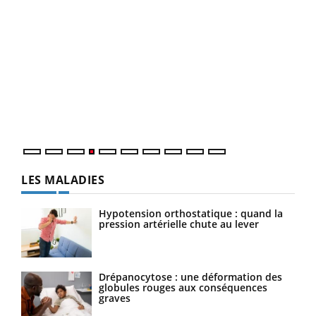
Youtube
Diabète & Ramadan 2026
Un 
Youtube
You
à l
Un é
mati
numé
LES MALADIES
Hypotension orthostatique : quand la
pression artérielle chute au lever
Drépanocytose : une déformation des
globules rouges aux conséquences
graves