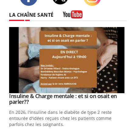
Twitter
Facebook
Instagram
LA CHAÎNE SANTÉ
Youtube
Youtube
Insuline & Charge mentale : et si on osait en
Youtube
Youtube
parler??
En 2026, l'insuline dans le diabète de type 2 reste
entourée d'idées reçues chez les patients comme
parfois chez les soignants.