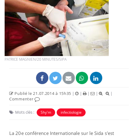
PATRICE MAGNIEN/20 MINUTES/SIPA
Publié le 21.07.2014 à 15h35
|
|
|
|
|
Commenter
Mots clés :
Shy'm
infectiologie
La 20e conférence Internationale sur le Sida s'est