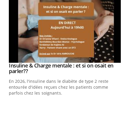
Youtube
Insuline & Charge mentale : et si on osait en
Youtube
Youtube
parler??
En 2026, l'insuline dans le diabète de type 2 reste
entourée d'idées reçues chez les patients comme
parfois chez les soignants.
Ecz
You
pour
L'ét