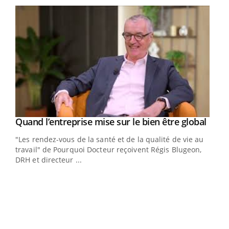
Yout
Quand l’entreprise mise sur le bien être global
Youtube
ndez-
"Les rendez-vous de la santé et de la qualité de vie au
cet
travail" de Pourquoi Docteur reçoivent Régis Blugeon,
DRH et directeur ...
Ecz
You
(3/3