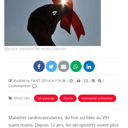
ABHISEK SAHA/EYEPRE/NEWSCOM/SIPA
Publié le 18.07.2014 à 11h26
|
|
|
|
|
Commenter
Mots clés :
hit-parade
Shy'm
immunité collective
Maladies cardiovasculaires, du foie ou liées au VIH
tuent moins. Depuis 12 ans, les séropositifs vivent plus