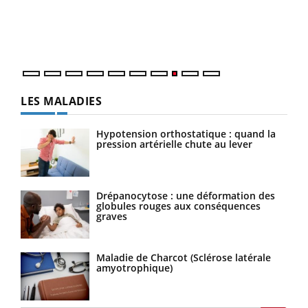
Dans
vous
quot
LES MALADIES
Hypotension orthostatique : quand la
pression artérielle chute au lever
Drépanocytose : une déformation des
globules rouges aux conséquences
graves
Maladie de Charcot (Sclérose latérale
amyotrophique)