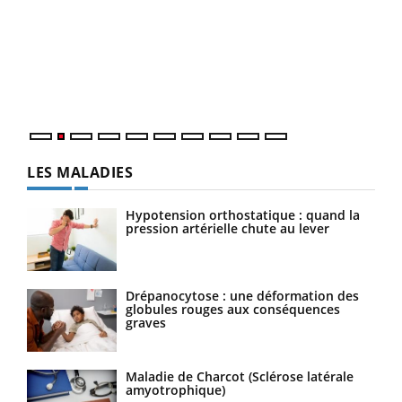
Ins
You
par
En 2
ento
parf
LES MALADIES
Hypotension orthostatique : quand la
pression artérielle chute au lever
Drépanocytose : une déformation des
globules rouges aux conséquences
graves
Maladie de Charcot (Sclérose latérale
amyotrophique)