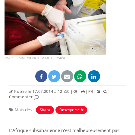
PATRICE MAGNIEN/20 MINUTES/SIPA
Publié le 17.07.2014 à 12h50
|
|
|
|
|
Commenter
Mots clés :
Shy'm
Onsexprime.fr
L’Afrique subsaharienne n’est malheureusement pas